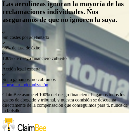
Las aerolíneas ignoran la mayoría de las
reclamaciones individuales. Nos
aseguramos de que no ignoren la suya.
Sin costes por adelantado
98% de tasa de éxito
100% de riesgo financiero cubierto
Acción legal experta
Si no ganamos, no cobramos
Consultar indemnización
ClaimBee asume el 100% del riesgo financiero. Pagamos todos los
gastos de abogado y tribunal, y nuestra comisión se descuenta
directamente de la compensación que conseguimos para ti, nunca de
tu bolsillo.