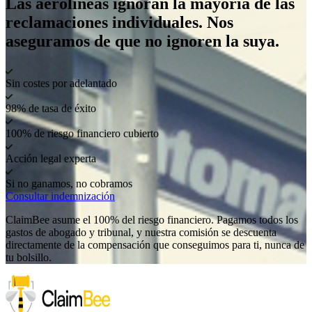
Las aerolíneas ignoran la mayoría de las
reclamaciones individuales. Nos
aseguramos de que no ignoren la suya.
Sin costes por adelantado
98% de tasa de éxito
100% de riesgo financiero cubierto
Acción legal experta
Si no ganamos, no cobramos
Consultar indemnización
ClaimBee asume el 100% del riesgo financiero. Pagamos todos los
gastos de abogado y tribunal, y nuestra comisión se descuenta
directamente de la compensación que conseguimos para ti, nunca de
tu bolsillo.