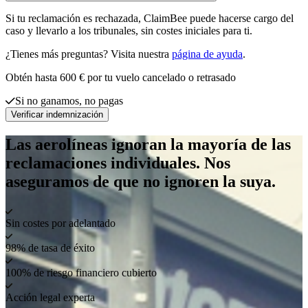
Si tu reclamación es rechazada, ClaimBee puede hacerse cargo del
caso y llevarlo a los tribunales, sin costes iniciales para ti.
¿Tienes más preguntas? Visita nuestra
página de ayuda
.
Obtén hasta 600 € por tu vuelo cancelado o retrasado
Si no ganamos, no pagas
Verificar indemnización
Las aerolíneas ignoran la mayoría de las
reclamaciones individuales. Nos
aseguramos de que no ignoren la suya.
Sin costes por adelantado
98% de tasa de éxito
100% de riesgo financiero cubierto
Acción legal experta