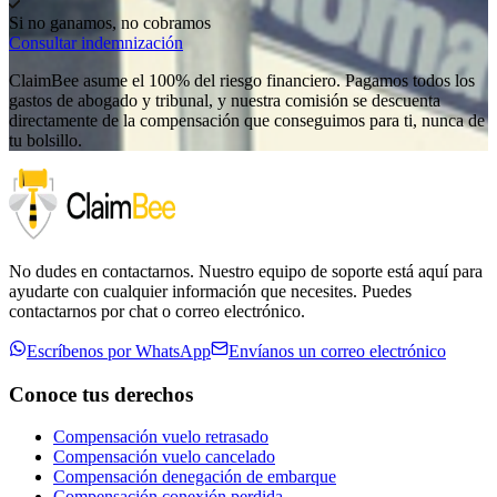
Si no ganamos, no cobramos
Consultar indemnización
ClaimBee asume el 100% del riesgo financiero. Pagamos todos los
gastos de abogado y tribunal, y nuestra comisión se descuenta
directamente de la compensación que conseguimos para ti, nunca de
tu bolsillo.
No dudes en contactarnos. Nuestro equipo de soporte está aquí para
ayudarte con cualquier información que necesites. Puedes
contactarnos por chat o correo electrónico.
Escríbenos por WhatsApp
Envíanos un correo electrónico
Conoce tus derechos
Compensación vuelo retrasado
Compensación vuelo cancelado
Compensación denegación de embarque
Compensación conexión perdida