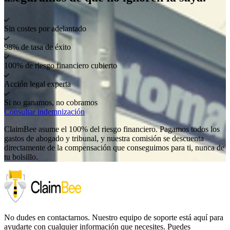
Sin costes por adelantado
98% de tasa de éxito
100% de riesgo financiero cubierto
Acción legal experta
Si no ganamos, no cobramos
Consultar indemnización
ClaimBee asume el 100% del riesgo financiero. Pagamos todos los
gastos de abogado y tribunal, y nuestra comisión se descuenta
directamente de la compensación que conseguimos para ti, nunca de
tu bolsillo.
No dudes en contactarnos. Nuestro equipo de soporte está aquí para
ayudarte con cualquier información que necesites. Puedes