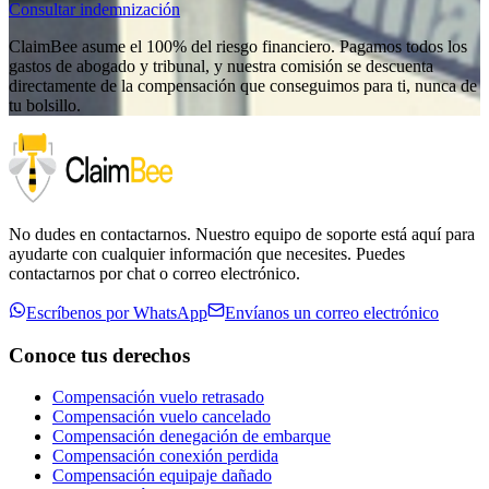
Consultar indemnización
ClaimBee asume el 100% del riesgo financiero. Pagamos todos los
gastos de abogado y tribunal, y nuestra comisión se descuenta
directamente de la compensación que conseguimos para ti, nunca de
tu bolsillo.
No dudes en contactarnos. Nuestro equipo de soporte está aquí para
ayudarte con cualquier información que necesites. Puedes
contactarnos por chat o correo electrónico.
Escríbenos por WhatsApp
Envíanos un correo electrónico
Conoce tus derechos
Compensación vuelo retrasado
Compensación vuelo cancelado
Compensación denegación de embarque
Compensación conexión perdida
Compensación equipaje dañado