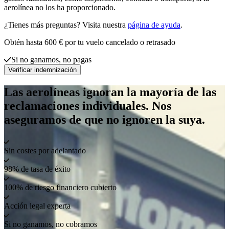
aerolínea no los ha proporcionado.
¿Tienes más preguntas? Visita nuestra
página de ayuda
.
Obtén hasta 600 € por tu vuelo cancelado o retrasado
Si no ganamos, no pagas
Verificar indemnización
Las aerolíneas ignoran la mayoría de las
reclamaciones individuales. Nos
aseguramos de que no ignoren la suya.
Sin costes por adelantado
98% de tasa de éxito
100% de riesgo financiero cubierto
Acción legal experta
Si no ganamos, no cobramos