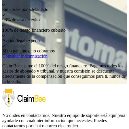
Sin costes por adelantado
98% de tasa de éxito
100% de riesgo financiero cubierto
Acción legal experta
Si no ganamos, no cobramos
Consultar indemnización
ClaimBee asume el 100% del riesgo financiero. Pagamos todos los
gastos de abogado y tribunal, y nuestra comisión se descuenta
directamente de la compensación que conseguimos para ti, nunca de
tu bolsillo.
No dudes en contactarnos. Nuestro equipo de soporte está aquí para
ayudarte con cualquier información que necesites. Puedes
contactarnos por chat o correo electrónico.