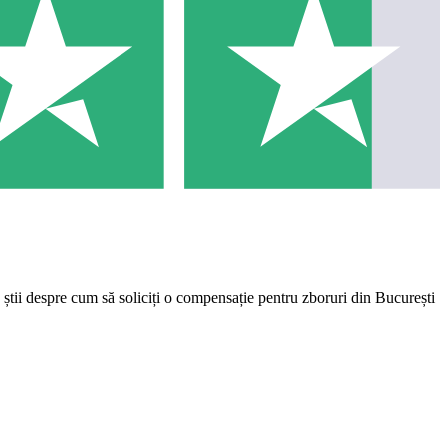
 știi despre cum să soliciți o compensație pentru zboruri din București