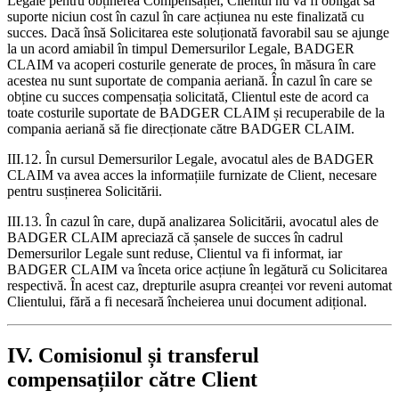
Legale pentru obținerea Compensației, Clientul nu va fi obligat să
suporte niciun cost în cazul în care acțiunea nu este finalizată cu
succes. Dacă însă Solicitarea este soluționată favorabil sau se ajunge
la un acord amiabil în timpul Demersurilor Legale, BADGER
CLAIM va acoperi costurile generate de proces, în măsura în care
acestea nu sunt suportate de compania aeriană. În cazul în care se
obține cu succes compensația solicitată, Clientul este de acord ca
toate costurile suportate de BADGER CLAIM și recuperabile de la
compania aeriană să fie direcționate către BADGER CLAIM.
III.12. În cursul Demersurilor Legale, avocatul ales de BADGER
CLAIM va avea acces la informațiile furnizate de Client, necesare
pentru susținerea Solicitării.
III.13. În cazul în care, după analizarea Solicitării, avocatul ales de
BADGER CLAIM apreciază că șansele de succes în cadrul
Demersurilor Legale sunt reduse, Clientul va fi informat, iar
BADGER CLAIM va înceta orice acțiune în legătură cu Solicitarea
respectivă. În acest caz, drepturile asupra creanței vor reveni automat
Clientului, fără a fi necesară încheierea unui document adițional.
IV. Comisionul și transferul
compensațiilor către Client