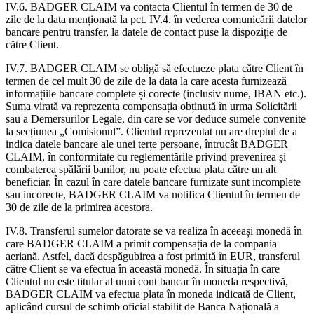
IV.6. BADGER CLAIM va contacta Clientul în termen de 30 de
zile de la data menționată la pct. IV.4. în vederea comunicării datelor
bancare pentru transfer, la datele de contact puse la dispoziție de
către Client.
IV.7. BADGER CLAIM se obligă să efectueze plata către Client în
termen de cel mult 30 de zile de la data la care acesta furnizează
informațiile bancare complete și corecte (inclusiv nume, IBAN etc.).
Suma virată va reprezenta compensația obținută în urma Solicitării
sau a Demersurilor Legale, din care se vor deduce sumele convenite
la secțiunea „Comisionul”. Clientul reprezentat nu are dreptul de a
indica datele bancare ale unei terțe persoane, întrucât BADGER
CLAIM, în conformitate cu reglementările privind prevenirea și
combaterea spălării banilor, nu poate efectua plata către un alt
beneficiar. În cazul în care datele bancare furnizate sunt incomplete
sau incorecte, BADGER CLAIM va notifica Clientul în termen de
30 de zile de la primirea acestora.
IV.8. Transferul sumelor datorate se va realiza în aceeași monedă în
care BADGER CLAIM a primit compensația de la compania
aeriană. Astfel, dacă despăgubirea a fost primită în EUR, transferul
către Client se va efectua în această monedă. În situația în care
Clientul nu este titular al unui cont bancar în moneda respectivă,
BADGER CLAIM va efectua plata în moneda indicată de Client,
aplicând cursul de schimb oficial stabilit de Banca Națională a