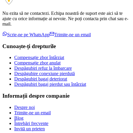
Nu ezita să ne contactezi. Echipa noastră de suport este aici să te
ajute cu orice informație ai nevoie. Ne poți contacta prin chat sau e-
mail.
Scrie-ne pe WhatsApp
Trimite-ne un email
Cunoaște-ți drepturile
Compensație zbor întârziat
Compensație zbor anulat
Despăgubiri refuz la îmbarcare
Despăgubire conexiune pierdută
Despăgubiri bagaj deteriorat
Despăgubiri bagaj pierdut sau întârziat
Informații despre companie
Despre noi
Trimite-ne un email
Blog
Întrebări frecvente
Invită un prieten