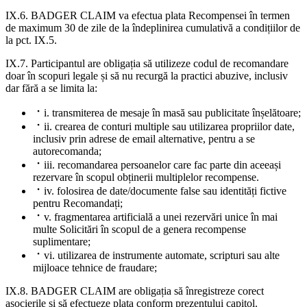
IX.6. BADGER CLAIM va efectua plata Recompensei în termen
de maximum 30 de zile de la îndeplinirea cumulativă a condițiilor de
la pct. IX.5.
IX.7. Participantul are obligația să utilizeze codul de recomandare
doar în scopuri legale și să nu recurgă la practici abuzive, inclusiv
dar fără a se limita la:
i. transmiterea de mesaje în masă sau publicitate înșelătoare;
ii. crearea de conturi multiple sau utilizarea propriilor date,
inclusiv prin adrese de email alternative, pentru a se
autorecomanda;
iii. recomandarea persoanelor care fac parte din aceeași
rezervare în scopul obținerii multiplelor recompense.
iv. folosirea de date/documente false sau identități fictive
pentru Recomandați;
v. fragmentarea artificială a unei rezervări unice în mai
multe Solicitări în scopul de a genera recompense
suplimentare;
vi. utilizarea de instrumente automate, scripturi sau alte
mijloace tehnice de fraudare;
IX.8. BADGER CLAIM are obligația să înregistreze corect
asocierile și să efectueze plata conform prezentului capitol.