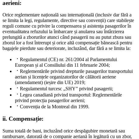
aerieni:
Orice reglementare națională sau internațională (inclusiv dar fără a
se limita la legi, regulamente, directive sau convenții) care stabilește
reguli comune cu privire la compensarea și asistența pasagerilor în
eventualitatea refuzului la îmbarcare și anularea sau întârzierea
prelungită a zborurilor atunci când pasagerii nu au putut zbura sau
zborul lor a fost întrerupt și orice altă compensație bănească pentru
bagajele pierdute sau deteriorate, incluzând, dar fără a se limita la:
Regulamentul (CE) nr. 261/2004 al Parlamentului
European și al Consiliului din 11 februarie 2004;
Reglementările privind drepturile pasagerilor transportului
aerian și licențele organizatorilor de călătorii aeriene
(amendament) (ieșire din UE) 2019;
Regulamentul turcesc „SHY” privind pasagerii;
Legea canadiană privind transportul: Reglementările
privind protecția pasagerilor aerieni;
Convenția de la Montreal din 1999.
ii. Compensație:
Suma totală de bani, incluzând orice despăgubire monetară sau
rambursare, datorată de o companie aeriană în legătură cu un zbor,