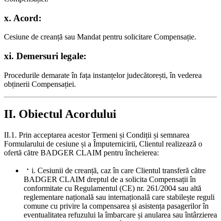
x. Acord:
Cesiune de creanță sau Mandat pentru solicitare Compensație.
xi. Demersuri legale:
Procedurile demarate în fața instanțelor judecătorești, în vederea
obținerii Compensației.
II. Obiectul Acordului
II.1. Prin acceptarea acestor Termeni și Condiții și semnarea
Formularului de cesiune și a Împuternicirii, Clientul realizează o
ofertă către BADGER CLAIM pentru încheierea:
i. Cesiunii de creanță, caz în care Clientul transferă către
BADGER CLAIM dreptul de a solicita Compensații în
conformitate cu Regulamentul (CE) nr. 261/2004 sau altă
reglementare națională sau internațională care stabilește reguli
comune cu privire la compensarea și asistența pasagerilor în
eventualitatea refuzului la îmbarcare și anularea sau întârzierea