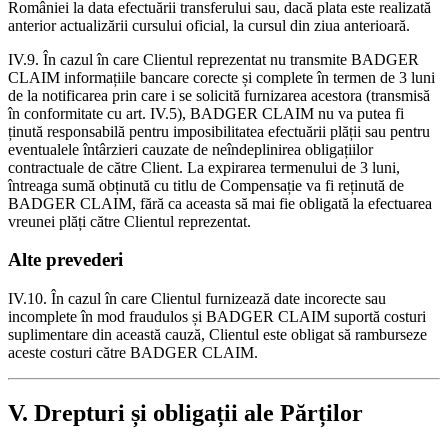
României la data efectuării transferului sau, dacă plata este realizată
anterior actualizării cursului oficial, la cursul din ziua anterioară.
IV.9. În cazul în care Clientul reprezentat nu transmite BADGER
CLAIM informațiile bancare corecte și complete în termen de 3 luni
de la notificarea prin care i se solicită furnizarea acestora (transmisă
în conformitate cu art. IV.5), BADGER CLAIM nu va putea fi
ținută responsabilă pentru imposibilitatea efectuării plății sau pentru
eventualele întârzieri cauzate de neîndeplinirea obligațiilor
contractuale de către Client. La expirarea termenului de 3 luni,
întreaga sumă obținută cu titlu de Compensație va fi reținută de
BADGER CLAIM, fără ca aceasta să mai fie obligată la efectuarea
vreunei plăți către Clientul reprezentat.
Alte prevederi
IV.10. În cazul în care Clientul furnizează date incorecte sau
incomplete în mod fraudulos și BADGER CLAIM suportă costuri
suplimentare din această cauză, Clientul este obligat să ramburseze
aceste costuri către BADGER CLAIM.
V. Drepturi și obligații ale Părților