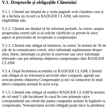
V.1. Drepturile și obligațiile Clientului
V.1.1. Clientul are dreptul de a vizita paginile web claimbee.com și
de a încheia un Acord cu BADGER CLAIM, sub rezerva
eligibilității sale.
V.1.2. Clientul are dreptul să fie informat periodic, la cerere, asupra
progresului cererii sale și să solicite clarificări cu privire la orice
aspect al procesului de recuperare a compensației.
V.1.3. Clientul este obligat să furnizeze, la cerere, în termen de 30 de
zile de la comunicarea cererii, orice informații suplimentare despre
zbor, bilete, informații cu privire la rezervare sau orice informații
relevante care pot influența obținerea compensației către BADGER
CLAIM.
V.1.4. După încheierea acordului cu BADGER CLAIM, Clientul
este obligat să nu folosească serviciile altor companii, agenții sau
avocați pentru obținerea Compensației și nici să contacteze în mod
direct compania aeriană în acest scop.
V.1.5. Clientul este obligat să notifice BADGER CLAIM în termen
de cel mult 5 zile lucrătoare în cazul în care primește orice
corespondență sau ofertă din partea companiei aeriene în legătură cu
compensația. Nerespectarea acestei obligații poate duce la pierderea