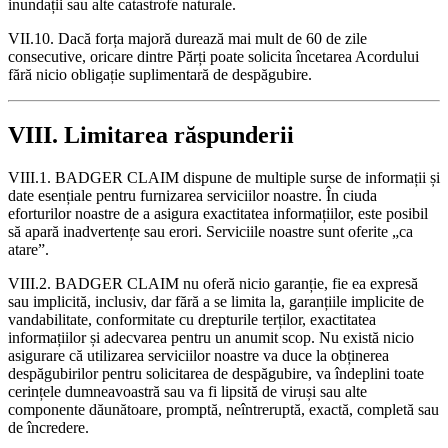
inundații sau alte catastrofe naturale.
VII.10. Dacă forța majoră durează mai mult de 60 de zile
consecutive, oricare dintre Părți poate solicita încetarea Acordului
fără nicio obligație suplimentară de despăgubire.
VIII. Limitarea răspunderii
VIII.1. BADGER CLAIM dispune de multiple surse de informații și
date esențiale pentru furnizarea serviciilor noastre. În ciuda
eforturilor noastre de a asigura exactitatea informațiilor, este posibil
să apară inadvertențe sau erori. Serviciile noastre sunt oferite „ca
atare”.
VIII.2. BADGER CLAIM nu oferă nicio garanție, fie ea expresă
sau implicită, inclusiv, dar fără a se limita la, garanțiile implicite de
vandabilitate, conformitate cu drepturile terților, exactitatea
informațiilor și adecvarea pentru un anumit scop. Nu există nicio
asigurare că utilizarea serviciilor noastre va duce la obținerea
despăgubirilor pentru solicitarea de despăgubire, va îndeplini toate
cerințele dumneavoastră sau va fi lipsită de viruși sau alte
componente dăunătoare, promptă, neîntreruptă, exactă, completă sau
de încredere.