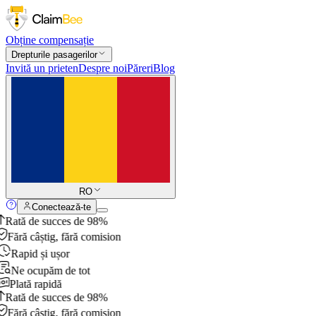
Obține compensație
Drepturile pasagerilor
Invită un prieten
Despre noi
Păreri
Blog
RO
Conectează-te
Rată de succes de 98%
Fără câștig, fără comision
Rapid și ușor
Ne ocupăm de tot
Plată rapidă
Rată de succes de 98%
Fără câștig, fără comision