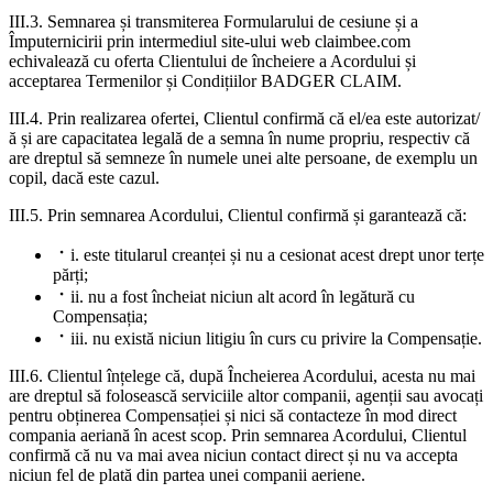
III.3. Semnarea și transmiterea Formularului de cesiune și a
Împuternicirii prin intermediul site-ului web claimbee.com
echivalează cu oferta Clientului de încheiere a Acordului și
acceptarea Termenilor și Condițiilor BADGER CLAIM.
III.4. Prin realizarea ofertei, Clientul confirmă că el/ea este autorizat/
ă și are capacitatea legală de a semna în nume propriu, respectiv că
are dreptul să semneze în numele unei alte persoane, de exemplu un
copil, dacă este cazul.
III.5. Prin semnarea Acordului, Clientul confirmă și garantează că:
i. este titularul creanței și nu a cesionat acest drept unor terțe
părți;
ii. nu a fost încheiat niciun alt acord în legătură cu
Compensația;
iii. nu există niciun litigiu în curs cu privire la Compensație.
III.6. Clientul înțelege că, după Încheierea Acordului, acesta nu mai
are dreptul să folosească serviciile altor companii, agenții sau avocați
pentru obținerea Compensației și nici să contacteze în mod direct
compania aeriană în acest scop. Prin semnarea Acordului, Clientul
confirmă că nu va mai avea niciun contact direct și nu va accepta
niciun fel de plată din partea unei companii aeriene.