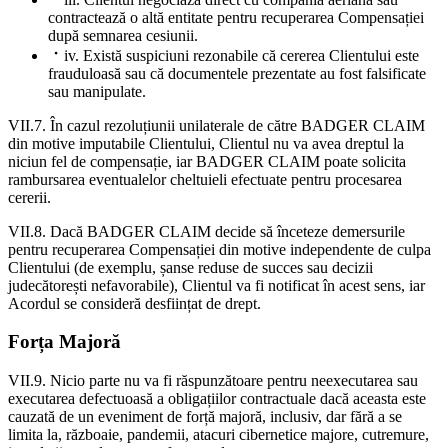
contractează o altă entitate pentru recuperarea Compensației
după semnarea cesiunii.
iv. Există suspiciuni rezonabile că cererea Clientului este
frauduloasă sau că documentele prezentate au fost falsificate
sau manipulate.
VII.7. În cazul rezoluțiunii unilaterale de către BADGER CLAIM
din motive imputabile Clientului, Clientul nu va avea dreptul la
niciun fel de compensație, iar BADGER CLAIM poate solicita
rambursarea eventualelor cheltuieli efectuate pentru procesarea
cererii.
VII.8. Dacă BADGER CLAIM decide să înceteze demersurile
pentru recuperarea Compensației din motive independente de culpa
Clientului (de exemplu, șanse reduse de succes sau decizii
judecătorești nefavorabile), Clientul va fi notificat în acest sens, iar
Acordul se consideră desființat de drept.
Forța Majoră
VII.9. Nicio parte nu va fi răspunzătoare pentru neexecutarea sau
executarea defectuoasă a obligațiilor contractuale dacă aceasta este
cauzată de un eveniment de forță majoră, inclusiv, dar fără a se
limita la, războaie, pandemii, atacuri cibernetice majore, cutremure,