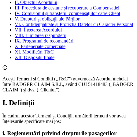
II. Obiectul Acordului
III. Procedura de cesiune și recuperare a Compensației
IV. Comisionul și transferul compensațiilor către Client
V. Drepturi și obligații ale Părților
VI. Confidențialitate și Protecția Datelor cu Caracter Personal
VII. Încetarea Acordului
VIII. Limitarea răspunderii
IX. Programul de recomandări
X. Parteneriate comerciale
XI. Modificări T&C
XII. Dispoziții finale
Acești Termeni și Condiții („T&C”) guvernează Acordul încheiat
între BADGER CLAIM S.R.L, având CUI 51418483 („BADGER
CLAIM”) și dvs. („Clientul”).
I. Definiții
În cadrul acestor Termeni și Condiții, următorii termeni vor avea
înțelesurile specificate mai jos:
i. Reglementări privind drepturile pasagerilor