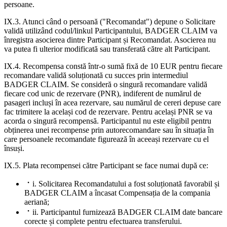
persoane.
IX.3. Atunci când o persoană ("Recomandat") depune o Solicitare
validă utilizând codul/linkul Participantului, BADGER CLAIM va
înregistra asocierea dintre Participant și Recomandat. Asocierea nu
va putea fi ulterior modificată sau transferată către alt Participant.
IX.4. Recompensa constă într-o sumă fixă de 10 EUR pentru fiecare
recomandare validă soluționată cu succes prin intermediul
BADGER CLAIM. Se consideră o singură recomandare validă
fiecare cod unic de rezervare (PNR), indiferent de numărul de
pasageri incluși în acea rezervare, sau numărul de cereri depuse care
fac trimitere la același cod de rezervare. Pentru același PNR se va
acorda o singură recompensă. Participantul nu este eligibil pentru
obținerea unei recompense prin autorecomandare sau în situația în
care persoanele recomandate figurează în aceeași rezervare cu el
însuși.
IX.5. Plata recompensei către Participant se face numai după ce:
i. Solicitarea Recomandatului a fost soluționată favorabil și
BADGER CLAIM a încasat Compensația de la compania
aeriană;
ii. Participantul furnizează BADGER CLAIM date bancare
corecte și complete pentru efectuarea transferului.