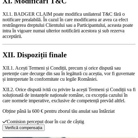
XI. Modificări T&C
XI.1. BADGER CLAIM poate modifica unilateral T&C fără o
notificare prealabilă. În cazul în care modificarea ar avea ca efect
restrângerea dreptului Clientului sau a Participantului, aceasta poate
intra în vigoare numai ulterior notificării acestora și sub rezerva
acceptării.
XII. Dispoziții finale
XII.1. Acești Termeni și Condiții, precum și orice dispută sau
pretenție care decurge din sau în legătură cu aceștia, vor fi guvernate
și interpretate în conformitate cu legile României.
XII.2. Orice dispută ivită cu privire la acești Termeni și Condiții va fi
soluționată de instanțele naționale române, cu excepția cazului în
care normele imperative, exclusive de competență prevăd altfel.
Obține până la 600 € pentru zborul tău anulat sau întârziat
Comision perceput doar în caz de câștig
Verifică compensația