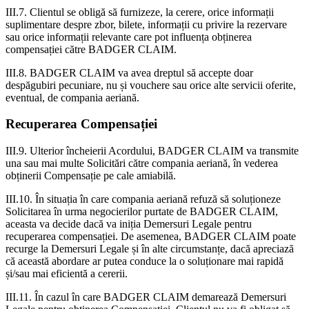
III.7. Clientul se obligă să furnizeze, la cerere, orice informații
suplimentare despre zbor, bilete, informații cu privire la rezervare
sau orice informații relevante care pot influența obținerea
compensației către BADGER CLAIM.
III.8. BADGER CLAIM va avea dreptul să accepte doar
despăgubiri pecuniare, nu și vouchere sau orice alte servicii oferite,
eventual, de compania aeriană.
Recuperarea Compensației
III.9. Ulterior încheierii Acordului, BADGER CLAIM va transmite
una sau mai multe Solicitări către compania aeriană, în vederea
obținerii Compensație pe cale amiabilă.
III.10. În situația în care compania aeriană refuză să soluționeze
Solicitarea în urma negocierilor purtate de BADGER CLAIM,
aceasta va decide dacă va iniția Demersuri Legale pentru
recuperarea compensației. De asemenea, BADGER CLAIM poate
recurge la Demersuri Legale și în alte circumstanțe, dacă apreciază
că această abordare ar putea conduce la o soluționare mai rapidă
și/sau mai eficientă a cererii.
III.11. În cazul în care BADGER CLAIM demarează Demersuri