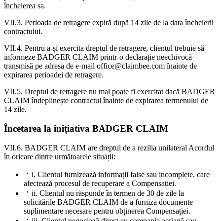
încheierea sa.
VII.3. Perioada de retragere expiră după 14 zile de la data încheierii
contractului.
VII.4. Pentru a-și exercita dreptul de retragere, clientul trebuie să
informeze BADGER CLAIM printr-o declarație neechivocă
transmisă pe adresa de e-mail office@claimbee.com înainte de
expirarea perioadei de retragere.
VII.5. Dreptul de retragere nu mai poate fi exercitat dacă BADGER
CLAIM îndeplinește contractul înainte de expirarea termenului de
14 zile.
Încetarea la inițiativa BADGER CLAIM
VII.6. BADGER CLAIM are dreptul de a rezilia unilateral Acordul
în oricare dintre următoarele situații:
i. Clientul furnizează informații false sau incomplete, care
afectează procesul de recuperare a Compensației.
ii. Clientul nu răspunde în termen de 30 de zile la
solicitările BADGER CLAIM de a furniza documente
suplimentare necesare pentru obținerea Compensației.
iii. Clientul negociază direct cu compania aeriană sau