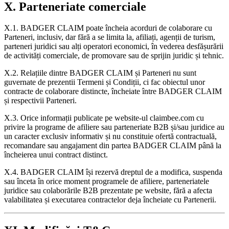
X. Parteneriate comerciale
X.1. BADGER CLAIM poate încheia acorduri de colaborare cu
Parteneri, inclusiv, dar fără a se limita la, afiliați, agenții de turism,
parteneri juridici sau alți operatori economici, în vederea desfășurării
de activități comerciale, de promovare sau de sprijin juridic și tehnic.
X.2. Relațiile dintre BADGER CLAIM și Parteneri nu sunt
guvernate de prezentii Termeni și Condiții, ci fac obiectul unor
contracte de colaborare distincte, încheiate între BADGER CLAIM
și respectivii Parteneri.
X.3. Orice informații publicate pe website-ul claimbee.com cu
privire la programe de afiliere sau parteneriate B2B și/sau juridice au
un caracter exclusiv informativ și nu constituie ofertă contractuală,
recomandare sau angajament din partea BADGER CLAIM până la
încheierea unui contract distinct.
X.4. BADGER CLAIM își rezervă dreptul de a modifica, suspenda
sau înceta în orice moment programele de afiliere, parteneriatele
juridice sau colaborările B2B prezentate pe website, fără a afecta
valabilitatea și executarea contractelor deja încheiate cu Partenerii.