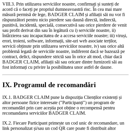
VIII.3. Prin utilizarea serviciilor noastre, confirmați și sunteți de
acord că o faceți pe propriul dumneavoastră risc. În cea mai mare
măsură permisă de lege, BADGER CLAIM și afiliații săi nu vor fi
răspunzători pentru nicio pierdere sau daună directă, indirectă,
punitivă, incidentă, specială, consecutivă sau orice pierdere de venit
sau profit derivat din sau în legătură cu i) serviciile noastre, ii)
întârzierea sau incapacitatea de a accesa serviciile noastre; iii) viruși,
erori, troieni, software, informații, site-uri web asociate terților,
servicii obținute prin utilizarea serviciilor noastre, iv) sau orice altă
problemă legată de serviciile noastre, indiferent dacă se bazează pe
contract, delict, răspundere strictă sau în orice alt mod, chiar dacă
BADGER CLAIM, afiliații săi sau oricare dintre furnizorii săi au
fost informați cu privire la posibilitatea unor astfel de daune.
IX. Programul de recomandări
IX.1. BADGER CLAIM pune la dispoziția Clienților existenți și
altor persoane fizice interesate ("Participanți") un program de
recomandări prin care aceștia pot obține o recompensă pentru
recomandarea serviciilor BADGER CLAIM.
IX.2. Fiecare Participant primește un cod unic de recomandare, un
link personalizat și/sau un cod QR care poate fi distribuit altor