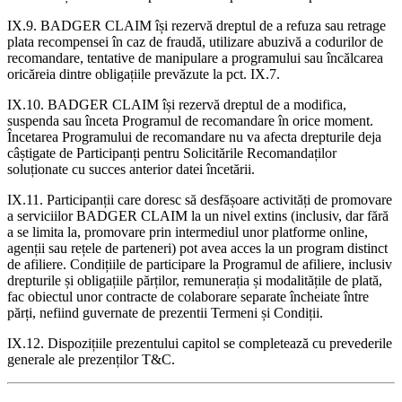
IX.9. BADGER CLAIM își rezervă dreptul de a refuza sau retrage
plata recompensei în caz de fraudă, utilizare abuzivă a codurilor de
recomandare, tentative de manipulare a programului sau încălcarea
oricăreia dintre obligațiile prevăzute la pct. IX.7.
IX.10. BADGER CLAIM își rezervă dreptul de a modifica,
suspenda sau înceta Programul de recomandare în orice moment.
Încetarea Programului de recomandare nu va afecta drepturile deja
câștigate de Participanți pentru Solicitările Recomandaților
soluționate cu succes anterior datei încetării.
IX.11. Participanții care doresc să desfășoare activități de promovare
a serviciilor BADGER CLAIM la un nivel extins (inclusiv, dar fără
a se limita la, promovare prin intermediul unor platforme online,
agenții sau rețele de parteneri) pot avea acces la un program distinct
de afiliere. Condițiile de participare la Programul de afiliere, inclusiv
drepturile și obligațiile părților, remunerația și modalitățile de plată,
fac obiectul unor contracte de colaborare separate încheiate între
părți, nefiind guvernate de prezentii Termeni și Condiții.
IX.12. Dispozițiile prezentului capitol se completează cu prevederile
generale ale prezenților T&C.