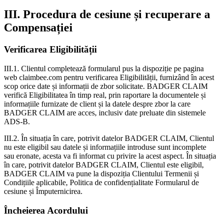
III. Procedura de cesiune și recuperare a
Compensației
Verificarea Eligibilității
III.1. Clientul completează formularul pus la dispoziție pe pagina
web claimbee.com pentru verificarea Eligibilității, furnizând în acest
scop orice date și informații de zbor solicitate. BADGER CLAIM
verifică Eligibilitatea în timp real, prin raportare la documentele și
informațiile furnizate de client și la datele despre zbor la care
BADGER CLAIM are acces, inclusiv date preluate din sistemele
ADS-B.
III.2. În situația în care, potrivit datelor BADGER CLAIM, Clientul
nu este eligibil sau datele și informațiile introduse sunt incomplete
sau eronate, acesta va fi informat cu privire la acest aspect. În situația
în care, potrivit datelor BADGER CLAIM, Clientul este eligibil,
BADGER CLAIM va pune la dispoziția Clientului Termenii și
Condițiile aplicabile, Politica de confidențialitate Formularul de
cesiune și Împuternicirea.
Încheierea Acordului