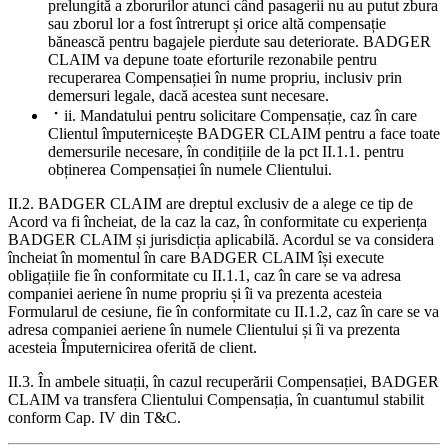
prelungită a zborurilor atunci când pasagerii nu au putut zbura
sau zborul lor a fost întrerupt și orice altă compensație
bănească pentru bagajele pierdute sau deteriorate. BADGER
CLAIM va depune toate eforturile rezonabile pentru
recuperarea Compensației în nume propriu, inclusiv prin
demersuri legale, dacă acestea sunt necesare.
ii. Mandatului pentru solicitare Compensație, caz în care
Clientul împuternicește BADGER CLAIM pentru a face toate
demersurile necesare, în condițiile de la pct II.1.1. pentru
obținerea Compensației în numele Clientului.
II.2. BADGER CLAIM are dreptul exclusiv de a alege ce tip de
Acord va fi încheiat, de la caz la caz, în conformitate cu experiența
BADGER CLAIM și jurisdicția aplicabilă. Acordul se va considera
încheiat în momentul în care BADGER CLAIM își execute
obligațiile fie în conformitate cu II.1.1, caz în care se va adresa
companiei aeriene în nume propriu și îi va prezenta acesteia
Formularul de cesiune, fie în conformitate cu II.1.2, caz în care se va
adresa companiei aeriene în numele Clientului și îi va prezenta
acesteia Împuternicirea oferită de client.
II.3. În ambele situații, în cazul recuperării Compensației, BADGER
CLAIM va transfera Clientului Compensația, în cuantumul stabilit
conform Cap. IV din T&C.