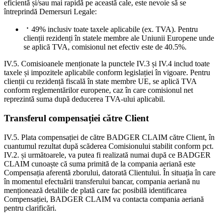
eficientă și/sau mai rapidă pe această cale, este nevoie să se
întreprindă Demersuri Legale:
49% inclusiv toate taxele aplicabile (ex. TVA). Pentru
clienții rezidenți în statele membre ale Uniunii Europene unde
se aplică TVA, comisionul net efectiv este de 40.5%.
IV.5. Comisioanele menționate la punctele IV.3 și IV.4 includ toate
taxele și impozitele aplicabile conform legislației în vigoare. Pentru
clienții cu rezidență fiscală în state membre UE, se aplică TVA
conform reglementărilor europene, caz în care comisionul net
reprezintă suma după deducerea TVA-ului aplicabil.
Transferul compensației către Client
IV.5. Plata compensației de către BADGER CLAIM către Client, în
cuantumul rezultat după scăderea Comisionului stabilit conform pct.
IV.2. și următoarele, va putea fi realizată numai după ce BADGER
CLAIM cunoaște că suma primită de la compania aeriană este
Compensația aferentă zborului, datorată Clientului. În situația în care
în momentul efectuării transferului bancar, compania aeriană nu
menționează detaliile de plată care fac posibilă identificarea
Compensației, BADGER CLAIM va contacta compania aeriană
pentru clarificări.