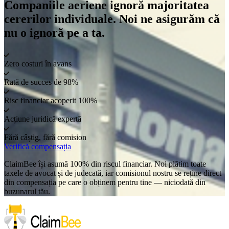
Companiile aeriene ignoră majoritatea
cererilor individuale. Noi ne asigurăm că
nu o ignoră pe a ta.
Zero costuri în avans
Rată de succes de 98%
Risc financiar acoperit 100%
Acțiune juridică expertă
Fără câștig, fără comision
Verifică compensația
ClaimBee își asumă 100% din riscul financiar. Noi plătim toate
taxele de avocat și de judecată, iar comisionul nostru se reține direct
din compensația pe care o obținem pentru tine — niciodată din
buzunarul tău.