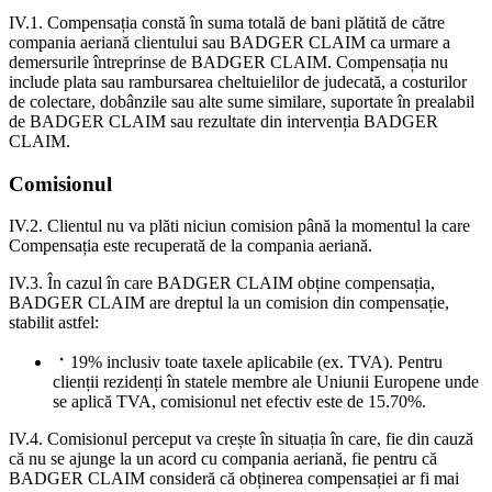
IV.1. Compensația constă în suma totală de bani plătită de către
compania aeriană clientului sau BADGER CLAIM ca urmare a
demersurile întreprinse de BADGER CLAIM. Compensația nu
include plata sau rambursarea cheltuielilor de judecată, a costurilor
de colectare, dobânzile sau alte sume similare, suportate în prealabil
de BADGER CLAIM sau rezultate din intervenția BADGER
CLAIM.
Comisionul
IV.2. Clientul nu va plăti niciun comision până la momentul la care
Compensația este recuperată de la compania aeriană.
IV.3. În cazul în care BADGER CLAIM obține compensația,
BADGER CLAIM are dreptul la un comision din compensație,
stabilit astfel:
19% inclusiv toate taxele aplicabile (ex. TVA). Pentru
clienții rezidenți în statele membre ale Uniunii Europene unde
se aplică TVA, comisionul net efectiv este de 15.70%.
IV.4. Comisionul perceput va crește în situația în care, fie din cauză
că nu se ajunge la un acord cu compania aeriană, fie pentru că
BADGER CLAIM consideră că obținerea compensației ar fi mai