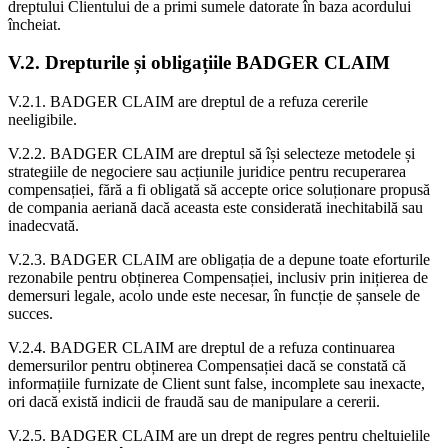
dreptului Clientului de a primi sumele datorate în baza acordului
încheiat.
V.2. Drepturile și obligațiile BADGER CLAIM
V.2.1. BADGER CLAIM are dreptul de a refuza cererile
neeligibile.
V.2.2. BADGER CLAIM are dreptul să își selecteze metodele și
strategiile de negociere sau acțiunile juridice pentru recuperarea
compensației, fără a fi obligată să accepte orice soluționare propusă
de compania aeriană dacă aceasta este considerată inechitabilă sau
inadecvată.
V.2.3. BADGER CLAIM are obligația de a depune toate eforturile
rezonabile pentru obținerea Compensației, inclusiv prin inițierea de
demersuri legale, acolo unde este necesar, în funcție de șansele de
succes.
V.2.4. BADGER CLAIM are dreptul de a refuza continuarea
demersurilor pentru obținerea Compensației dacă se constată că
informațiile furnizate de Client sunt false, incomplete sau inexacte,
ori dacă există indicii de fraudă sau de manipulare a cererii.
V.2.5. BADGER CLAIM are un drept de regres pentru cheltuielile