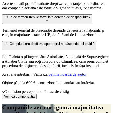
Aceste situații pot fi încadrate drept „circumstanțe extraordinare”,
dar compania aeriană este totuși obligată să îți asigure asistență.
10. În ce termen trebuie formulată cererea de despăgubire?
Termenul general de prescripție depinde de legislația națională și
este, în majoritatea statelor UE, de 2–3 ani de la data zborului.
11. Ce opțiuni am dacă transportatorul nu răspunde solicitării?
Poți înainta o plângere către Autoritatea Națională de Supraveghere
a Aviației Civile sau poți colabora cu ClaimBee, care preia complet
procedura de obținere a despăgubirii, inclusiv în fața instanței.
Ai și alte întrebări? Vizitează
pagina noastră de ajutor
.
Obține până la 600 € pentru zborul tău anulat sau întârziat
Comision perceput doar în caz de câștig
Verifică compensația
Companiile aeriene ignoră majoritatea