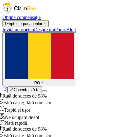
Obține compensație
Drepturile pasagerilor
Invită un prieten
Despre noi
Păreri
Blog
RO
Conectează-te
Rată de succes de 98%
Fără câștig, fără comision
Rapid și ușor
Ne ocupăm de tot
Plată rapidă
Rată de succes de 98%
Fără câștig, fără comision