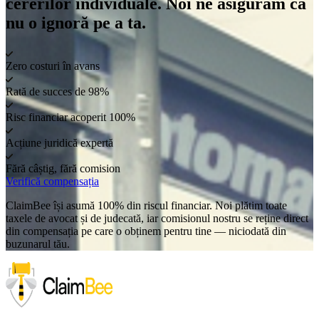
cererilor individuale. Noi ne asigurăm că
nu o ignoră pe a ta.
Zero costuri în avans
Rată de succes de 98%
Risc financiar acoperit 100%
Acțiune juridică expertă
Fără câștig, fără comision
Verifică compensația
ClaimBee își asumă 100% din riscul financiar. Noi plătim toate
taxele de avocat și de judecată, iar comisionul nostru se reține direct
din compensația pe care o obținem pentru tine — niciodată din
buzunarul tău.