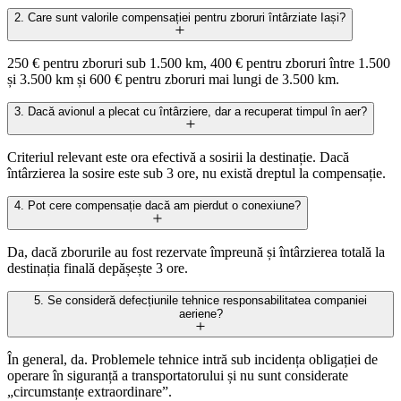
2. Care sunt valorile compensației pentru zboruri întârziate Iași?
250 € pentru zboruri sub 1.500 km, 400 € pentru zboruri între 1.500
și 3.500 km și 600 € pentru zboruri mai lungi de 3.500 km.
3. Dacă avionul a plecat cu întârziere, dar a recuperat timpul în aer?
Criteriul relevant este ora efectivă a sosirii la destinație. Dacă
întârzierea la sosire este sub 3 ore, nu există dreptul la compensație.
4. Pot cere compensație dacă am pierdut o conexiune?
Da, dacă zborurile au fost rezervate împreună și întârzierea totală la
destinația finală depășește 3 ore.
5. Se consideră defecțiunile tehnice responsabilitatea companiei
aeriene?
În general, da. Problemele tehnice intră sub incidența obligației de
operare în siguranță a transportatorului și nu sunt considerate
„circumstanțe extraordinare”.