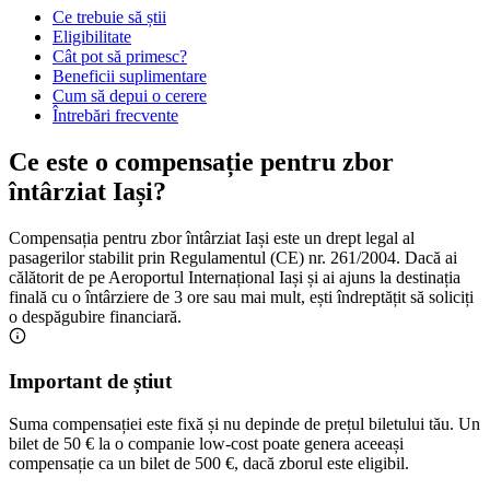
Ce trebuie să știi
Eligibilitate
Cât pot să primesc?
Beneficii suplimentare
Cum să depui o cerere
Întrebări frecvente
Ce este o compensație pentru zbor
întârziat Iași?
Compensația pentru zbor întârziat Iași este un drept legal al
pasagerilor stabilit prin Regulamentul (CE) nr. 261/2004. Dacă ai
călătorit de pe Aeroportul Internațional Iași și ai ajuns la destinația
finală cu o întârziere de 3 ore sau mai mult, ești îndreptățit să soliciți
o despăgubire financiară.
Important de știut
Suma compensației este fixă și nu depinde de prețul biletului tău. Un
bilet de 50 € la o companie low-cost poate genera aceeași
compensație ca un bilet de 500 €, dacă zborul este eligibil.