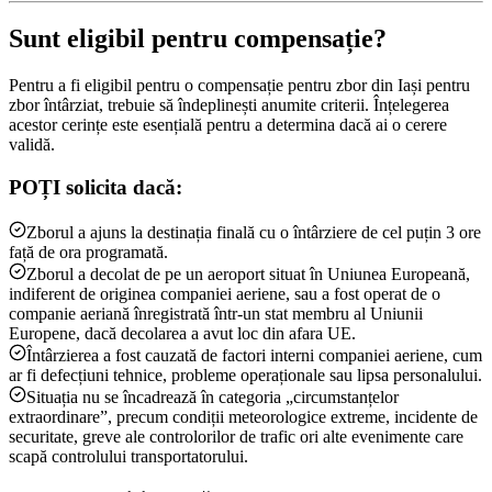
Sunt eligibil pentru compensație?
Pentru a fi eligibil pentru o compensație pentru zbor din Iași pentru
zbor întârziat, trebuie să îndeplinești anumite criterii. Înțelegerea
acestor cerințe este esențială pentru a determina dacă ai o cerere
validă.
POȚI solicita dacă:
Zborul a ajuns la destinația finală cu o întârziere de cel puțin 3 ore
față de ora programată.
Zborul a decolat de pe un aeroport situat în Uniunea Europeană,
indiferent de originea companiei aeriene, sau a fost operat de o
companie aeriană înregistrată într-un stat membru al Uniunii
Europene, dacă decolarea a avut loc din afara UE.
Întârzierea a fost cauzată de factori interni companiei aeriene, cum
ar fi defecțiuni tehnice, probleme operaționale sau lipsa personalului.
Situația nu se încadrează în categoria „circumstanțelor
extraordinare”, precum condiții meteorologice extreme, incidente de
securitate, greve ale controlorilor de trafic ori alte evenimente care
scapă controlului transportatorului.