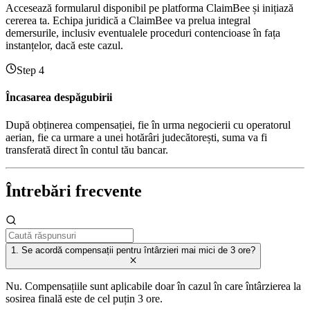
Accesează formularul disponibil pe platforma ClaimBee și inițiază
cererea ta. Echipa juridică a ClaimBee va prelua integral
demersurile, inclusiv eventualele proceduri contencioase în fața
instanțelor, dacă este cazul.
Step 4
Încasarea despăgubirii
După obținerea compensației, fie în urma negocierii cu operatorul
aerian, fie ca urmare a unei hotărâri judecătorești, suma va fi
transferată direct în contul tău bancar.
Întrebări frecvente
1. Se acordă compensații pentru întârzieri mai mici de 3 ore?
Nu. Compensațiile sunt aplicabile doar în cazul în care întârzierea la
sosirea finală este de cel puțin 3 ore.