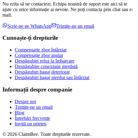
Nu ezita să ne contactezi. Echipa noastră de suport este aici să te
ajute cu orice informație ai nevoie. Ne poți contacta prin chat sau e-
mail.
Scrie-ne pe WhatsApp
Trimite-ne un email
Cunoaște-ți drepturile
Compensație zbor întârziat
Compensație zbor anulat
Despăgubiri refuz la îmbarcare
Despăgubire conexiune pierdută
Despăgubiri bagaj deteriorat
Despăgubiri bagaj pierdut sau întârziat
Informații despre companie
Despre noi
Trimite-ne un email
Blog
Întrebări frecvente
Invită un prieten
©
2026
ClaimBee. Toate drepturile rezervate.