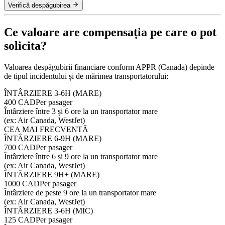
Verifică despăgubirea
Ce valoare are compensația pe care o pot
solicita?
Valoarea despăgubirii financiare conform APPR (Canada) depinde
de tipul incidentului și de mărimea transportatorului:
ÎNTÂRZIERE 3-6H (MARE)
400 CAD
Per pasager
Întârziere între 3 și 6 ore la un transportator mare
(ex: Air Canada, WestJet)
CEA MAI FRECVENTĂ
ÎNTÂRZIERE 6-9H (MARE)
700 CAD
Per pasager
Întârziere între 6 și 9 ore la un transportator mare
(ex: Air Canada, WestJet)
ÎNTÂRZIERE 9H+ (MARE)
1000 CAD
Per pasager
Întârziere de peste 9 ore la un transportator mare
(ex: Air Canada, WestJet)
ÎNTÂRZIERE 3-6H (MIC)
125 CAD
Per pasager