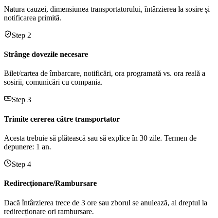
Natura cauzei, dimensiunea transportatorului, întârzierea la sosire și
notificarea primită.
Step 2
Strânge dovezile necesare
Bilet/cartea de îmbarcare, notificări, ora programată vs. ora reală a
sosirii, comunicări cu compania.
Step 3
Trimite cererea către transportator
Acesta trebuie să plătească sau să explice în 30 zile. Termen de
depunere: 1 an.
Step 4
Redirecționare/Rambursare
Dacă întârzierea trece de 3 ore sau zborul se anulează, ai dreptul la
redirecționare ori rambursare.