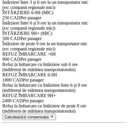
Întârziere între 3 și 6 ore la un transportator mic
(ex: companii regionale mici)
ÎNTÂRZIERE 6-9H (MIC)
250 CAD
Per pasager
Întârziere între 6 și 9 ore la un transportator mic
(ex: companii regionale mici)
ÎNTÂRZIERE 9H+ (MIC)
500 CAD
Per pasager
Întârziere de peste 9 ore la un transportator mic
(ex: companii regionale mici)
REFUZ ÎMBARCARE <6H
900 CAD
Per pasager
Refuz la îmbarcare cu întârziere sub 6 ore
(indiferent de mărimea transportatorului)
REFUZ ÎMBARCARE 6-9H
1800 CAD
Per pasager
Refuz la îmbarcare cu întârziere între 6 și 9 ore
(indiferent de mărimea transportatorului)
REFUZ ÎMBARCARE 9H+
2400 CAD
Per pasager
Refuz la îmbarcare cu întârziere de peste 9 ore
(indiferent de mărimea transportatorului)
Calculează-ți compensația