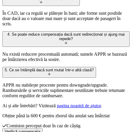
În CAD, iar ca regulă se plătește în bani; alte forme sunt posibile
doar dacă au o valoare mai mare și sunt acceptate de pasageri în
scris.
4. Se poate reduce compensația dacă sunt redirecționat și ajung mai
repede?
Nu există reducere procentuală automată; sumele APPR se bazează
pe întârzierea efectivă la sosire.
5. Ce se întâmplă dacă sunt mutat într-o altă clasă?
APPR nu stabilește procente pentru downgrade/upgrade.
Rambursările și serviciile suplimentare neutilizate trebuie returnate
conform regulilor de rambursare.
Ai și alte întrebări? Vizitează
pagina noastră de ajutor
.
Obține până la 600 € pentru zborul tău anulat sau întârziat
Comision perceput doar în caz de câștig
Verifică compensația