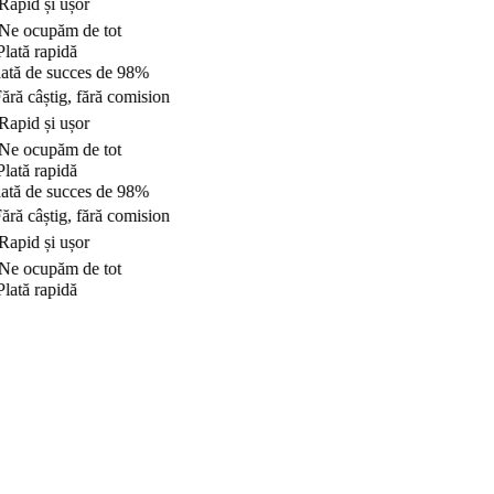
apid și ușor
e ocupăm de tot
lată rapidă
tă de succes de 98%
ră câștig, fără comision
apid și ușor
e ocupăm de tot
lată rapidă
tă de succes de 98%
ră câștig, fără comision
apid și ușor
e ocupăm de tot
lată rapidă