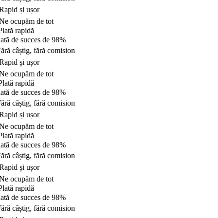
apid și ușor
e ocupăm de tot
lată rapidă
tă de succes de 98%
ră câștig, fără comision
apid și ușor
e ocupăm de tot
lată rapidă
tă de succes de 98%
ră câștig, fără comision
apid și ușor
e ocupăm de tot
lată rapidă
tă de succes de 98%
ră câștig, fără comision
apid și ușor
e ocupăm de tot
lată rapidă
tă de succes de 98%
ră câștig, fără comision