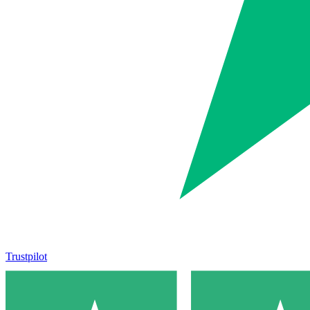
Trustpilot