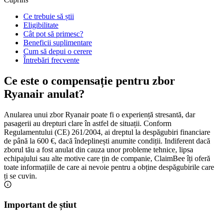
Ce trebuie să știi
Eligibilitate
Cât pot să primesc?
Beneficii suplimentare
Cum să depui o cerere
Întrebări frecvente
Ce este o compensație pentru zbor
Ryanair anulat?
Anularea unui zbor Ryanair poate fi o experiență stresantă, dar
pasagerii au drepturi clare în astfel de situații. Conform
Regulamentului (CE) 261/2004, ai dreptul la despăgubiri financiare
de până la 600 €, dacă îndeplinești anumite condiții. Indiferent dacă
zborul tău a fost anulat din cauza unor probleme tehnice, lipsa
echipajului sau alte motive care țin de companie, ClaimBee îți oferă
toate informațiile de care ai nevoie pentru a obține despăgubirile care
ți se cuvin.
Important de știut