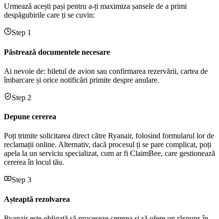
Urmează acești pași pentru a-ți maximiza șansele de a primi
despăgubirile care ți se cuvin:
Step 1
Păstrează documentele necesare
Ai nevoie de: biletul de avion sau confirmarea rezervării, cartea de
îmbarcare și orice notificări primite despre anulare.
Step 2
Depune cererea
Poți trimite solicitarea direct către Ryanair, folosind formularul lor de
reclamații online. Alternativ, dacă procesul ți se pare complicat, poți
apela la un serviciu specializat, cum ar fi ClaimBee, care gestionează
cererea în locul tău.
Step 3
Așteaptă rezolvarea
Ryanair este obligată să proceseze cererea și să ofere un răspuns în