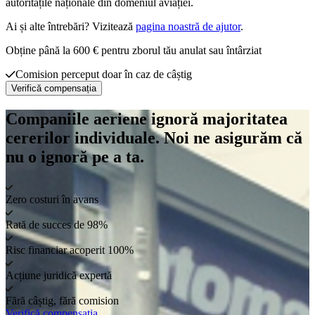
autoritățile naționale din domeniul aviației.
Ai și alte întrebări? Vizitează
pagina noastră de ajutor
.
Obține până la 600 € pentru zborul tău anulat sau întârziat
Comision perceput doar în caz de câștig
Verifică compensația
Companiile aeriene ignoră majoritatea
cererilor individuale. Noi ne asigurăm că
nu o ignoră pe a ta.
Zero costuri în avans
Rată de succes de 98%
Risc financiar acoperit 100%
Acțiune juridică expertă
Fără câștig, fără comision
Verifică compensația