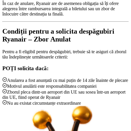
În caz de anulare, Ryanair are de asemenea obligația să îți ofere
alegerea între rambursarea integrală a biletului sau un zbor de
înlocuire către destinația ta finală.
Condiții pentru a solicita despăgubiri
Ryanair – Zbor Anulat
Pentru a fi eligibil pentru despăgubiri, trebuie să te asiguri că zborul
tău îndeplinește următoarele criterii:
POȚI solicita dacă:
Anularea a fost anunțată cu mai puțin de 14 zile înainte de plecare
Motivul anulării este responsabilitatea companiei
Zborul pleca dintr-un aeroport din UE sau sosea într-un aeroport
din UE, fiind operat de Ryanair
Nu au existat circumstanțe extraordinare