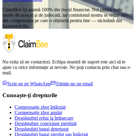
ClaimBee își asumă 100% din riscul financiar. Noi plătim toate
taxele de avocat și de judecată, iar comisionul nostru se reține direct
din compensația pe care o obținem pentru tine — niciodată din
buzunarul tău.
Nu ezita să ne contactezi. Echipa noastră de suport este aici să te
ajute cu orice informație ai nevoie. Ne poți contacta prin chat sau e-
mail.
Scrie-ne pe WhatsApp
Trimite-ne un email
Cunoaște-ți drepturile
Compensație zbor întârziat
Compensație zbor anulat
Despăgubiri refuz la îmbarcare
Despăgubire conexiune pierdută
Despăgubiri bagaj deteriorat
Despăgubiri bagaj pierdut sau întârziat