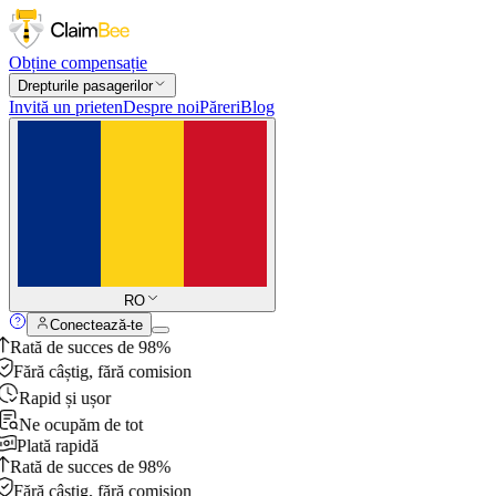
Obține compensație
Drepturile pasagerilor
Invită un prieten
Despre noi
Păreri
Blog
RO
Conectează-te
Rată de succes de 98%
Fără câștig, fără comision
Rapid și ușor
Ne ocupăm de tot
Plată rapidă
Rată de succes de 98%
Fără câștig, fără comision