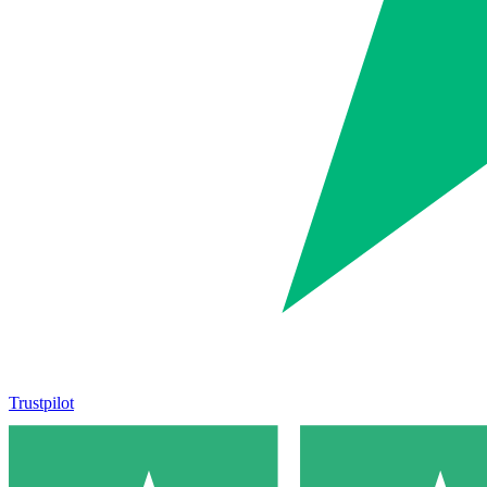
Trustpilot