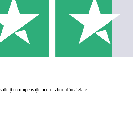
oliciți o compensație pentru zboruri întârziate