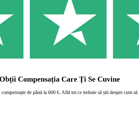
 Obții Compensația Care Ți Se Cuvine
compensație de până la 600 €. Află tot ce trebuie să știi despre cum să s