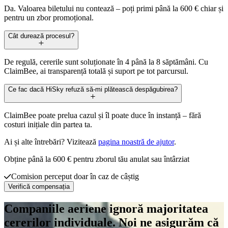
Da. Valoarea biletului nu contează – poți primi până la 600 € chiar și
pentru un zbor promoțional.
Cât durează procesul?
De regulă, cererile sunt soluționate în 4 până la 8 săptămâni. Cu
ClaimBee, ai transparență totală și suport pe tot parcursul.
Ce fac dacă HiSky refuză să-mi plătească despăgubirea?
ClaimBee poate prelua cazul și îl poate duce în instanță – fără
costuri inițiale din partea ta.
Ai și alte întrebări? Vizitează
pagina noastră de ajutor
.
Obține până la 600 € pentru zborul tău anulat sau întârziat
Comision perceput doar în caz de câștig
Verifică compensația
Companiile aeriene ignoră majoritatea
cererilor individuale. Noi ne asigurăm că