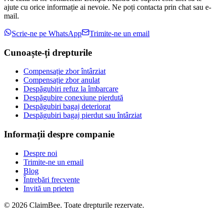
ajute cu orice informație ai nevoie. Ne poți contacta prin chat sau e-
mail.
Scrie-ne pe WhatsApp
Trimite-ne un email
Cunoaște-ți drepturile
Compensație zbor întârziat
Compensație zbor anulat
Despăgubiri refuz la îmbarcare
Despăgubire conexiune pierdută
Despăgubiri bagaj deteriorat
Despăgubiri bagaj pierdut sau întârziat
Informații despre companie
Despre noi
Trimite-ne un email
Blog
Întrebări frecvente
Invită un prieten
©
2026
ClaimBee. Toate drepturile rezervate.