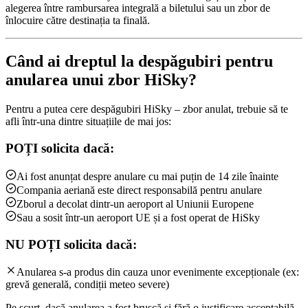
alegerea între rambursarea integrală a biletului sau un zbor de
înlocuire către destinația ta finală.
Când ai dreptul la despăgubiri pentru
anularea unui zbor HiSky?
Pentru a putea cere despăgubiri HiSky – zbor anulat, trebuie să te
afli într-una dintre situațiile de mai jos:
POȚI solicita dacă:
Ai fost anunțat despre anulare cu mai puțin de 14 zile înainte
Compania aeriană este direct responsabilă pentru anulare
Zborul a decolat dintr-un aeroport al Uniunii Europene
Sau a sosit într-un aeroport UE și a fost operat de HiSky
NU POȚI solicita dacă:
Anularea s-a produs din cauza unor evenimente excepționale (ex:
grevă generală, condiții meteo severe)
Pe scurt, dacă anularea a fost bruscă și fără o justificare acceptabilă,