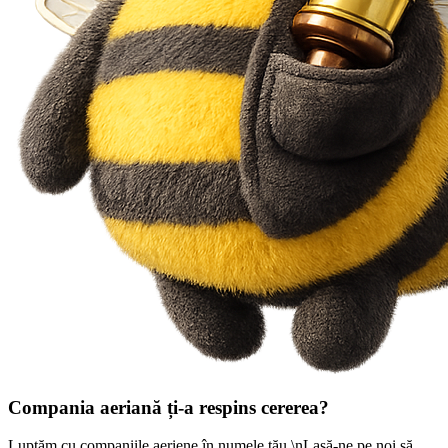
Compania aeriană ți-a respins cererea?
Luptăm cu companiile aeriene în numele tău.\nLasă-ne pe noi să