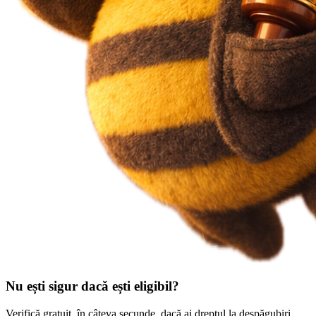
Nu ești sigur dacă ești eligibil?
Verifică gratuit, în câteva secunde, dacă ai dreptul la despăgubiri