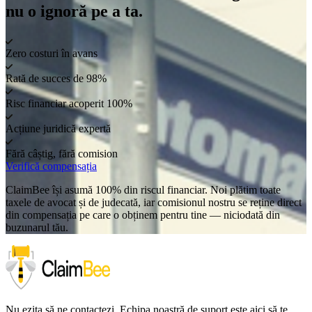
nu o ignoră pe a ta.
Zero costuri în avans
Rată de succes de 98%
Risc financiar acoperit 100%
Acțiune juridică expertă
Fără câștig, fără comision
Verifică compensația
ClaimBee își asumă 100% din riscul financiar. Noi plătim toate
taxele de avocat și de judecată, iar comisionul nostru se reține direct
din compensația pe care o obținem pentru tine — niciodată din
buzunarul tău.
Nu ezita să ne contactezi. Echipa noastră de suport este aici să te