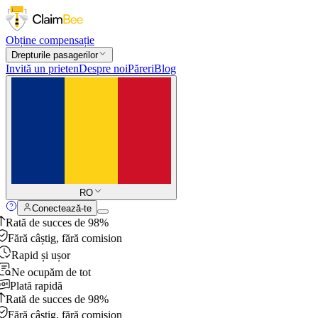
Obține compensație
Drepturile pasagerilor
Invită un prieten
Despre noi
Păreri
Blog
RO
Conectează-te
Rată de succes de 98%
Fără câștig, fără comision
Rapid și ușor
Ne ocupăm de tot
Plată rapidă
Rată de succes de 98%
Fără câștig, fără comision