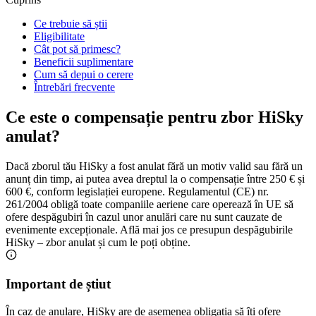
Ce trebuie să știi
Eligibilitate
Cât pot să primesc?
Beneficii suplimentare
Cum să depui o cerere
Întrebări frecvente
Ce este o compensație pentru zbor HiSky
anulat?
Dacă zborul tău HiSky a fost anulat fără un motiv valid sau fără un
anunț din timp, ai putea avea dreptul la o compensație între 250 € și
600 €, conform legislației europene. Regulamentul (CE) nr.
261/2004 obligă toate companiile aeriene care operează în UE să
ofere despăgubiri în cazul unor anulări care nu sunt cauzate de
evenimente excepționale. Află mai jos ce presupun despăgubirile
HiSky – zbor anulat și cum le poți obține.
Important de știut
În caz de anulare, HiSky are de asemenea obligația să îți ofere