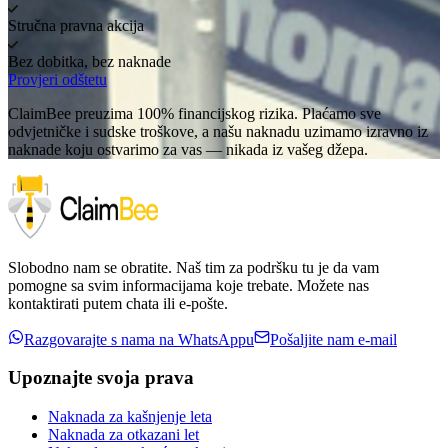
Stručna pravna akcija
Bez dobitka, bez naknade
Provjeri odštetu
ClaimBee preuzima 100% financijskog rizika. Plaćamo sve
odvjetničke i sudske troškove, a našu naknadu uzimamo izravno iz
naknade koju ostvarimo za vas — nikada iz vašeg džepa.
Slobodno nam se obratite. Naš tim za podršku tu je da vam
pomogne sa svim informacijama koje trebate. Možete nas
kontaktirati putem chata ili e-pošte.
Razgovarajte s nama na WhatsAppu
Pošaljite nam e-mail
Upoznajte svoja prava
Naknada za kašnjenje leta
Naknada za otkazani let