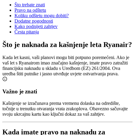
Što trebate znati
Pravo na odštetu
Koliku odštetu mogu dobiti?
Dodatne pogodnosti
Kako podnijeti zahtjev
Česta pitanja
Što je naknada za kašnjenje leta Ryanair?
Kada let kasni, vaši planovi mogu biti potpuno poremećeni. Ako je
vaš let s Ryanairom imao značajno kašnjenje, imate pravo zatražiti
financijsku naknadu u skladu s Uredbom (EZ) 261/2004. Ova
uredba štiti putnike i jasno utvrđuje uvjete ostvarivanja prava.
Važno je znati
Kašnjenje se izračunava prema vremenu dolaska na odredište,
točnije u trenutku otvaranja vrata zrakoplova. Obavezno sačuvajte
svoju ukrcajnu kartu kao ključni dokaz za vaš zahtjev.
Kada imate pravo na naknadu za