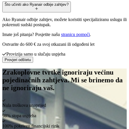
Što učiniti ako Ryanair odbije zahtjev?
Ako Ryanair odbije zahtjev, možete koristiti specijaliziranu uslugu ili
pokrenuti sudski postupak.
Imate još pitanja? Posjetite našu
stranicu pomoći
.
Ostvarite do 600 € za svoj otkazani ili odgođeni let
Provizija samo u slučaju uspjeha
Provjeri odštetu
Zrakoplovne tvrtke ignoriraju većinu
pojedinačnih zahtjeva. Mi se brinemo da
ne ignoriraju vaš.
Nula troškova unaprijed
98% stopa uspjeha
100% pokriven financijski rizik