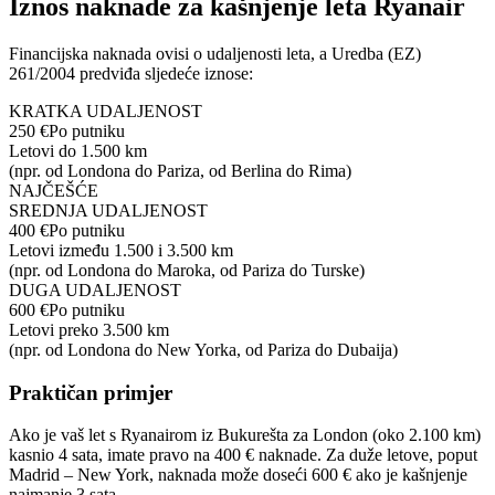
Iznos naknade za kašnjenje leta Ryanair
Financijska naknada ovisi o udaljenosti leta, a Uredba (EZ)
261/2004 predviđa sljedeće iznose:
KRATKA UDALJENOST
250 €
Po putniku
Letovi do 1.500 km
(npr. od Londona do Pariza, od Berlina do Rima)
NAJČEŠĆE
SREDNJA UDALJENOST
400 €
Po putniku
Letovi između 1.500 i 3.500 km
(npr. od Londona do Maroka, od Pariza do Turske)
DUGA UDALJENOST
600 €
Po putniku
Letovi preko 3.500 km
(npr. od Londona do New Yorka, od Pariza do Dubaija)
Praktičan primjer
Ako je vaš let s Ryanairom iz Bukurešta za London (oko 2.100 km)
kasnio 4 sata, imate pravo na 400 € naknade. Za duže letove, poput
Madrid – New York, naknada može doseći 600 € ako je kašnjenje
najmanje 3 sata.