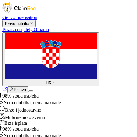
Get compensation
Prava putnika
Pozovi prijatelja
O nama
HR
Prijava
98% stopa uspjeha
Nema dobitka, nema naknade
Brzo i jednostavno
Mi brinemo o svemu
Brza isplata
98% stopa uspjeha
Nema dobitka, nema naknade