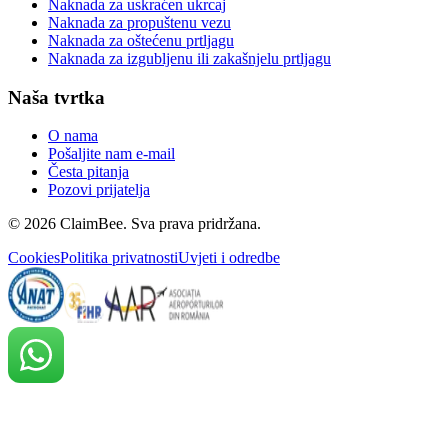
Naknada za uskraćen ukrcaj
Naknada za propuštenu vezu
Naknada za oštećenu prtljagu
Naknada za izgubljenu ili zakašnjelu prtljagu
Naša tvrtka
O nama
Pošaljite nam e-mail
Česta pitanja
Pozovi prijatelja
©
2026
ClaimBee. Sva prava pridržana.
Cookies
Politika privatnosti
Uvjeti i odredbe