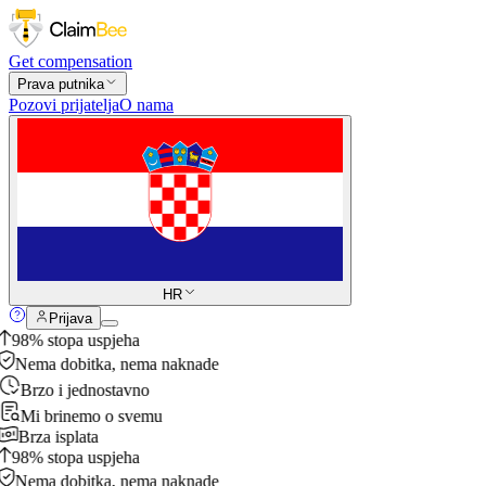
Get compensation
Prava putnika
Pozovi prijatelja
O nama
HR
Prijava
98% stopa uspjeha
Nema dobitka, nema naknade
Brzo i jednostavno
Mi brinemo o svemu
Brza isplata
98% stopa uspjeha
Nema dobitka, nema naknade