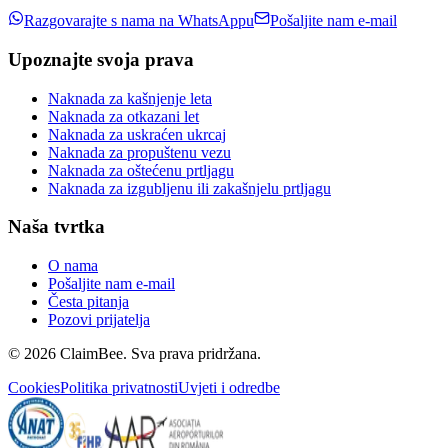
Razgovarajte s nama na WhatsAppu
Pošaljite nam e-mail
Upoznajte svoja prava
Naknada za kašnjenje leta
Naknada za otkazani let
Naknada za uskraćen ukrcaj
Naknada za propuštenu vezu
Naknada za oštećenu prtljagu
Naknada za izgubljenu ili zakašnjelu prtljagu
Naša tvrtka
O nama
Pošaljite nam e-mail
Česta pitanja
Pozovi prijatelja
©
2026
ClaimBee. Sva prava pridržana.
Cookies
Politika privatnosti
Uvjeti i odredbe