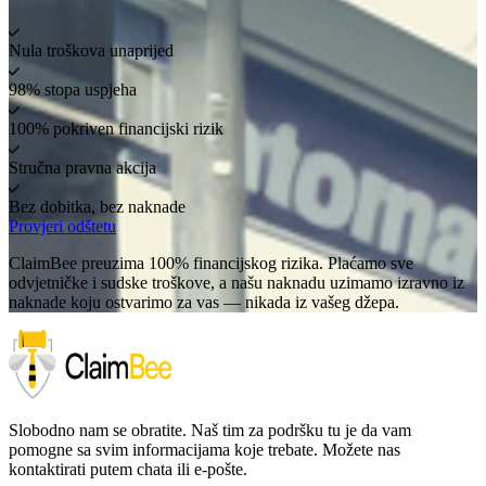
Nula troškova unaprijed
98% stopa uspjeha
100% pokriven financijski rizik
Stručna pravna akcija
Bez dobitka, bez naknade
Provjeri odštetu
ClaimBee preuzima 100% financijskog rizika. Plaćamo sve
odvjetničke i sudske troškove, a našu naknadu uzimamo izravno iz
naknade koju ostvarimo za vas — nikada iz vašeg džepa.
Slobodno nam se obratite. Naš tim za podršku tu je da vam
pomogne sa svim informacijama koje trebate. Možete nas
kontaktirati putem chata ili e-pošte.