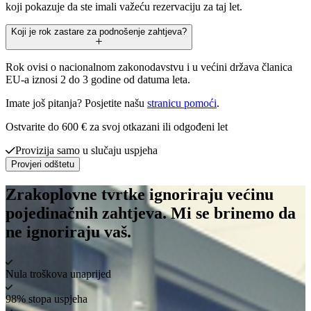
koji pokazuje da ste imali važeću rezervaciju za taj let.
Koji je rok zastare za podnošenje zahtjeva?
Rok ovisi o nacionalnom zakonodavstvu i u većini država članica
EU-a iznosi 2 do 3 godine od datuma leta.
Imate još pitanja? Posjetite našu
stranicu pomoći
.
Ostvarite do 600 € za svoj otkazani ili odgođeni let
Provizija samo u slučaju uspjeha
Provjeri odštetu
Zrakoplovne tvrtke ignoriraju većinu
pojedinačnih zahtjeva. Mi se brinemo da
ne ignoriraju vaš.
Nula troškova unaprijed
98% stopa uspjeha