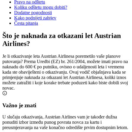
Pravo na odštetu
Koliku odštetu mogu dobiti?
Dodatne pogodnosti
Kako podnijeti zahtjev
Česta pitanja
Što je naknada za otkazani let Austrian
Airlines?
Je li otkazivanje leta Austrian Airlinesa poremetilo vaše planove
putovanja? Prema Uredbi (EZ) br. 261/2004, možete imati pravo na
naknadu do 600 € po putniku, ovisno o udaljenosti leta i vremenu
kada ste obaviješteni o otkazivanju. Ovaj vodič objašnjava kada se
primjenjuje naknada za otkazani let Austrian Airlinesa, koliki iznos
možete zatražiti i koje korake trebate poduzeti kako biste dobili svoj
novac.
Važno je znati
U slučaju otkazivanja, Austrian Airlines vam je također dužna
ponuditi izbor između punog povrata novca za kartu i
preusmjeravanja na vaše konačno odredište prvim dostupnim letom.