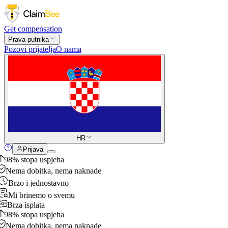
Get compensation
Prava putnika
Pozovi prijatelja
O nama
HR
Prijava
98% stopa uspjeha
Nema dobitka, nema naknade
Brzo i jednostavno
Mi brinemo o svemu
Brza isplata
98% stopa uspjeha
Nema dobitka, nema naknade