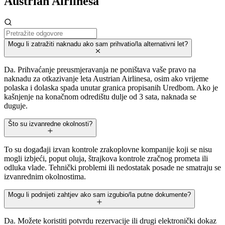
Austrian Airlinesa
Mogu li zatražiti naknadu ako sam prihvatio/la alternativni let?
Da. Prihvaćanje preusmjeravanja ne poništava vaše pravo na
naknadu za otkazivanje leta Austrian Airlinesa, osim ako vrijeme
polaska i dolaska spada unutar granica propisanih Uredbom. Ako je
kašnjenje na konačnom odredištu dulje od 3 sata, naknada se
duguje.
Što su izvanredne okolnosti?
To su događaji izvan kontrole zrakoplovne kompanije koji se nisu
mogli izbjeći, poput oluja, štrajkova kontrole zračnog prometa ili
odluka vlade. Tehnički problemi ili nedostatak posade ne smatraju se
izvanrednim okolnostima.
Mogu li podnijeti zahtjev ako sam izgubio/la putne dokumente?
Da. Možete koristiti potvrdu rezervacije ili drugi elektronički dokaz