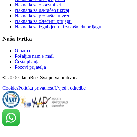
Naknada za otkazani let
Naknada za uskraćen ukrcaj
Naknada za propuštenu vezu
Naknada za oštećenu prtljagu
Naknada za izgubljenu ili zakašnjelu prtljagu
Naša tvrtka
O nama
Pošaljite nam e-mail
Česta pitanja
Pozovi prijatelja
©
2026
ClaimBee. Sva prava pridržana.
Cookies
Politika privatnosti
Uvjeti i odredbe