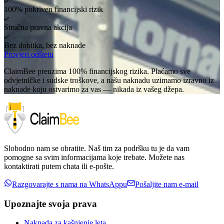
100% pokriven financijski rizik
Stručna pravna akcija
Bez dobitka, bez naknade
Provjeri odštetu
ClaimBee preuzima 100% financijskog rizika. Plaćamo sve
odvjetničke i sudske troškove, a našu naknadu uzimamo izravno iz
naknade koju ostvarimo za vas — nikada iz vašeg džepa.
Slobodno nam se obratite. Naš tim za podršku tu je da vam
pomogne sa svim informacijama koje trebate. Možete nas
kontaktirati putem chata ili e-pošte.
Razgovarajte s nama na WhatsAppu
Pošaljite nam e-mail
Upoznajte svoja prava
Naknada za kašnjenje leta