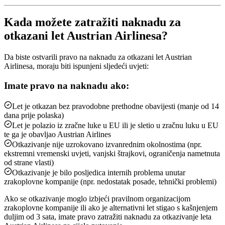
Kada možete zatražiti naknadu za
otkazani let Austrian Airlinesa?
Da biste ostvarili pravo na naknadu za otkazani let Austrian
Airlinesa, moraju biti ispunjeni sljedeći uvjeti:
Imate pravo na naknadu ako:
Let je otkazan bez pravodobne prethodne obavijesti (manje od 14
dana prije polaska)
Let je polazio iz zračne luke u EU ili je sletio u zračnu luku u EU
te ga je obavljao Austrian Airlines
Otkazivanje nije uzrokovano izvanrednim okolnostima (npr.
ekstremni vremenski uvjeti, vanjski štrajkovi, ograničenja nametnuta
od strane vlasti)
Otkazivanje je bilo posljedica internih problema unutar
zrakoplovne kompanije (npr. nedostatak posade, tehnički problemi)
Ako se otkazivanje moglo izbjeći pravilnom organizacijom
zrakoplovne kompanije ili ako je alternativni let stigao s kašnjenjem
duljim od 3 sata, imate pravo zatražiti naknadu za otkazivanje leta