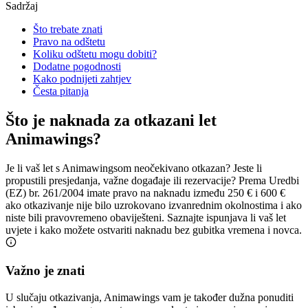
Sadržaj
Što trebate znati
Pravo na odštetu
Koliku odštetu mogu dobiti?
Dodatne pogodnosti
Kako podnijeti zahtjev
Česta pitanja
Što je naknada za otkazani let
Animawings?
Je li vaš let s Animawingsom neočekivano otkazan? Jeste li
propustili presjedanja, važne događaje ili rezervacije? Prema Uredbi
(EZ) br. 261/2004 imate pravo na naknadu između 250 € i 600 €
ako otkazivanje nije bilo uzrokovano izvanrednim okolnostima i ako
niste bili pravovremeno obaviješteni. Saznajte ispunjava li vaš let
uvjete i kako možete ostvariti naknadu bez gubitka vremena i novca.
Važno je znati
U slučaju otkazivanja, Animawings vam je također dužna ponuditi