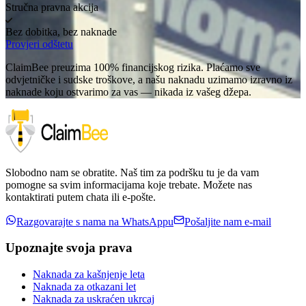
Stručna pravna akcija
Bez dobitka, bez naknade
Provjeri odštetu
ClaimBee preuzima 100% financijskog rizika. Plaćamo sve
odvjetničke i sudske troškove, a našu naknadu uzimamo izravno iz
naknade koju ostvarimo za vas — nikada iz vašeg džepa.
Slobodno nam se obratite. Naš tim za podršku tu je da vam
pomogne sa svim informacijama koje trebate. Možete nas
kontaktirati putem chata ili e-pošte.
Razgovarajte s nama na WhatsAppu
Pošaljite nam e-mail
Upoznajte svoja prava
Naknada za kašnjenje leta
Naknada za otkazani let
Naknada za uskraćen ukrcaj