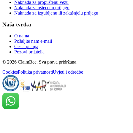
Naknada za propuštenu vezu
Naknada za oštećenu prtljagu
Naknada za izgubljenu ili zakašnjelu prtljagu
Naša tvrtka
O nama
Pošaljite nam e-mail
Česta pitanja
Pozovi prijatelja
©
2026
ClaimBee. Sva prava pridržana.
Cookies
Politika privatnosti
Uvjeti i odredbe