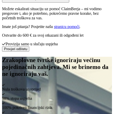
Možete eskalirati situaciju uz pomoć ClaimBeeja – mi vodimo
pregovore i, ako je potrebno, pokrećemo pravne korake, bez
početnih troškova za vas.
Imate još pitanja? Posjetite našu
stranicu pomoći
.
Ostvarite do 600 € za svoj otkazani ili odgođeni let
Provizija samo u slučaju uspjeha
Provjeri odštetu
Zrakoplovne tvrtke ignoriraju većinu
pojedinačnih zahtjeva. Mi se brinemo da
ne ignoriraju vaš.
Nula troškova unaprijed
98% stopa uspjeha
100% pokriven financijski rizik