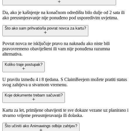
Da, ako je kašnjenje na konačnom odredištu bilo dulje od 2 sata ili
ako preusmjeravanje nije ponuđeno pod usporedivim uvjetima.
Što ako sam prihvatio/la povrat novca za kartu?
Povrat novca ne isključuje pravo na naknadu ako niste bili
pravovremeno obaviješteni ili vam nije ponuđena razumna
alternativa.
Koliko traje postupak?
U pravilu između 4 i 8 tjedana. S ClaimBeejem možete pratiti status
svog zahtjeva u stvarnom vremenu.
Koje dokumente trebam sačuvati?
Kartu za let, primljene obavijesti te sve dokaze vezane uz planirano i
stvarno vrijeme preusmjeravanja ili dolaska.
Što učiniti ako Animawings odbije zahtjev?