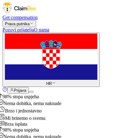
Get compensation
Prava putnika
Pozovi prijatelja
O nama
HR
Prijava
98% stopa uspjeha
Nema dobitka, nema naknade
Brzo i jednostavno
Mi brinemo o svemu
Brza isplata
98% stopa uspjeha
Nema dobitka, nema naknade