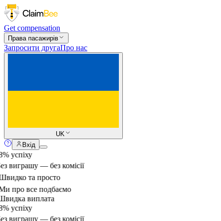
Get compensation
Права пасажирів
Запросити друга
Про нас
UK
Вхід
% успіху
ез виграшу — без комісії
видко та просто
и про все подбаємо
видка виплата
% успіху
ез виграшу — без комісії