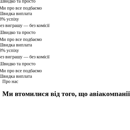
видко та просто
и про все подбаємо
видка виплата
% успіху
ез виграшу — без комісії
видко та просто
и про все подбаємо
видка виплата
% успіху
ез виграшу — без комісії
видко та просто
и про все подбаємо
видка виплата
Про нас
Ми втомилися від того, що авіакомпанії