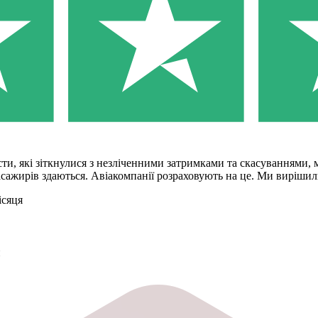
сти, які зіткнулися з незліченними затримками та скасуваннями, м
асажирів здаються. Авіакомпанії розраховують на це. Ми вирішил
ісяця
й