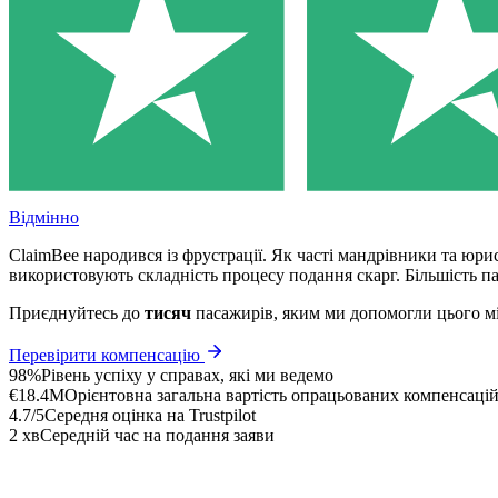
Відмінно
ClaimBee народився із фрустрації. Як часті мандрівники та юри
використовують складність процесу подання скарг. Більшість п
Приєднуйтесь до
тисяч
пасажирів, яким ми допомогли цього м
Перевірити компенсацію
98%
Рівень успіху у справах, які ми ведемо
€18.4M
Орієнтовна загальна вартість опрацьованих компенсаці
4.7/5
Середня оцінка на Trustpilot
2 хв
Середній час на подання заяви