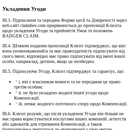
Укладення Угоди
III.3. Підписання та передача Форми цесії та Довіреності через
веб-сайт claimbee.com прирівнюється до пропозиції Клієнта
щодо укладення Угоди та прийняття Умов та положень
BADGER CLAIM.
III.4. Шляхом подання пропозиції Клієнт підтверджує, що він/
вона уповноважений/а та має правоздатність підписувати від
свого імені, відповідно має право підписувати від імені іншої
особи, наприклад, дитини, якщо це необхідно.
III.5. Підписуючи Угоду, Клієнт підтверджує та гарантує, що:
i. він є власником вимоги та не передавав це право
третім особам;
ii. не було укладено жодної іншої угоди щодо
Компенсації;
iii. немає жодного поточного спору щодо Компенсації.
III.6. Клієнт розуміє, що після укладення Угоди він більше не
має права користуватися послугами інших компаній, агентств
або адвокатів для отримання Компенсації, а також
безпосередньо звертатися до авіакомпанії з цією метою.