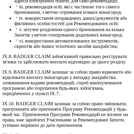
адреси електронної пошти, для само-рекомендації;
iii. рекомендація осіб, які є частиною того самого
бронювання, з метою отримання кількох винагород;
iv. використання неправдивих даних/документів або
фіктивних особистостей для Рекомендованих осіб;
v. штучне розділення одного бронювання на кілька
Запитів з метою генерування додаткових винагород;
vi. використання автоматизованих інструментів,
скриптів або інших технічних засобів шахрайства;
IX.8. BADGER CLAIM зобов'язаний правильно реєструвати
зв'язки та здійснювати виплати відповідно до цього розділу.
IX.9. BADGER CLAIM залишає за собою право відмовити або
відкликати виплату винагороди у випадку шахрайства,
зловживання кодами рекомендацій, спроб маніпулювання
програмою або порушення будь-яких зобов'язань,
передбачених у пункті IX.7.
IX.10. BADGER CLAIM залишає за собою право змінювати,
призупиняти або припиняти Програму Рекомендацій у будь-
який час. Припинення Програми Рекомендацій не вплине на
права, вже зароблені Учасниками за Рекомендовані Запити,
успішно вирішені до дати припинення.