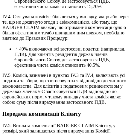
Європейського Союзу, де застосовується ПДВ,
ефективна чиста комісія становить 15,70%.
IV.4. Стягувана комісія збільшиться у випадку, якщо або через
те, що не досягнуто згоди з авіакомпанією, або тому, що
BADGER CLAIM вважає, що отримання компенсації було б
більш ефективним та/або швидшим цим шляхом, необхідно
вдатися до Правових Процедур:
49% включаючи всі застосовні податки (наприклад,
ПДВ). Для клієнтів-резидентів держав-членів
Європейського Союзу, де застосовується ПДВ,
ефективна чиста комісія становить 40,5%.
IV.5. Комісії, зазначені в пунктах IV.3 та IV.4, включають усі
податки та збори, що застосовуються відповідно до чинного
законодавства. Для клієнтів з податковим резидентством у
державах-членах ЄС застосовується ПДВ відповідно до
європейських норм, у такому випадку чиста комісія являє
собою суму після вирахування застосовного ПДВ.
Передача компенсації Клієнту
IV.5. Виплата компенсації BADGER CLAIM Клієнту, у
розмірі, який залишається після вирахування Комісії,