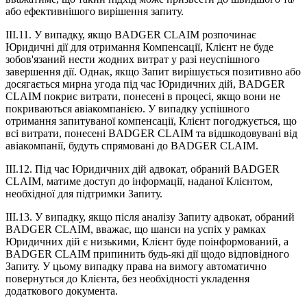
або ефективнішого вирішення запиту.
III.11. У випадку, якщо BADGER CLAIM розпочинає
Юридичні дії для отримання Компенсації, Клієнт не буде
зобов'язаний нести жодних витрат у разі неуспішного
завершення дії. Однак, якщо Запит вирішується позитивно або
досягається мирна угода під час Юридичних дій, BADGER
CLAIM покриє витрати, понесені в процесі, якщо вони не
покриваються авіакомпанією. У випадку успішного
отримання запитуваної компенсації, Клієнт погоджується, що
всі витрати, понесені BADGER CLAIM та відшкодовувані від
авіакомпанії, будуть спрямовані до BADGER CLAIM.
III.12. Під час Юридичних дій адвокат, обраний BADGER
CLAIM, матиме доступ до інформації, наданої Клієнтом,
необхідної для підтримки Запиту.
III.13. У випадку, якщо після аналізу Запиту адвокат, обраний
BADGER CLAIM, вважає, що шанси на успіх у рамках
Юридичних дій є низькими, Клієнт буде поінформований, а
BADGER CLAIM припинить будь-які дії щодо відповідного
Запиту. У цьому випадку права на вимогу автоматично
повернуться до Клієнта, без необхідності укладення
додаткового документа.