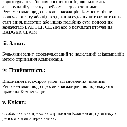
відшкодування або повернення коштів, що належить
авіакомпанії у зв'язку з рейсом, згідно з чинними
Регламентами щодо прав авіапасажирів. Компенсація не
включає оплату або відшкодування судових витрат, витрат на
стягнення, відсотків або інших подібних сум, понесених
заздалегідь BADGER CLAIM або в результаті втручання
BADGER CLAIM.
iii. Запит:
Будь-який запит, сформульований та надісланий авіакомпанії з
метою отримання Компенсації.
iv. Прийнятність:
Виконання пасажиром умов, встановлених чинними
Регламентами щодо прав авіапасажирів, що породжують
право на Компенсацію.
v. Клієнт:
Особа, яка має право на отримання Компенсації у зв'язку з
рейсом від авіаперевізника.