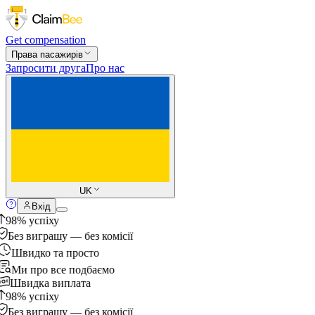
Get compensation
Права пасажирів
Запросити друга
Про нас
UK
Вхід
98% успіху
Без виграшу — без комісії
Швидко та просто
Ми про все подбаємо
Швидка виплата
98% успіху
Без виграшу — без комісії