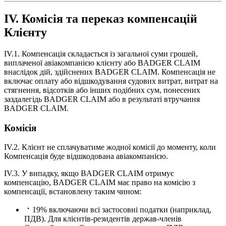
IV. Комісія та переказ компенсацій
Клієнту
IV.1. Компенсація складається із загальної суми грошей,
виплаченої авіакомпанією клієнту або BADGER CLAIM
внаслідок дій, здійснених BADGER CLAIM. Компенсація не
включає оплату або відшкодування судових витрат, витрат на
стягнення, відсотків або інших подібних сум, понесених
заздалегідь BADGER CLAIM або в результаті втручання
BADGER CLAIM.
Комісія
IV.2. Клієнт не сплачуватиме жодної комісії до моменту, коли
Компенсація буде відшкодована авіакомпанією.
IV.3. У випадку, якщо BADGER CLAIM отримує
компенсацію, BADGER CLAIM має право на комісію з
компенсації, встановлену таким чином:
19% включаючи всі застосовні податки (наприклад,
ПДВ). Для клієнтів-резидентів держав-членів