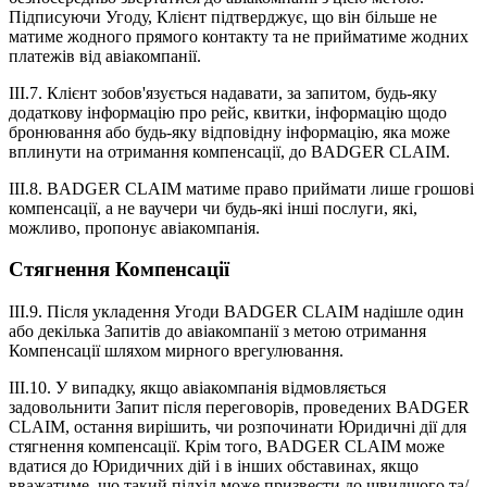
Підписуючи Угоду, Клієнт підтверджує, що він більше не
матиме жодного прямого контакту та не прийматиме жодних
платежів від авіакомпанії.
III.7. Клієнт зобов'язується надавати, за запитом, будь-яку
додаткову інформацію про рейс, квитки, інформацію щодо
бронювання або будь-яку відповідну інформацію, яка може
вплинути на отримання компенсації, до BADGER CLAIM.
III.8. BADGER CLAIM матиме право приймати лише грошові
компенсації, а не ваучери чи будь-які інші послуги, які,
можливо, пропонує авіакомпанія.
Стягнення Компенсації
III.9. Після укладення Угоди BADGER CLAIM надішле один
або декілька Запитів до авіакомпанії з метою отримання
Компенсації шляхом мирного врегулювання.
III.10. У випадку, якщо авіакомпанія відмовляється
задовольнити Запит після переговорів, проведених BADGER
CLAIM, остання вирішить, чи розпочинати Юридичні дії для
стягнення компенсації. Крім того, BADGER CLAIM може
вдатися до Юридичних дій і в інших обставинах, якщо
вважатиме, що такий підхід може призвести до швидшого та/