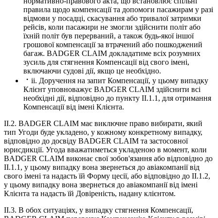
нормативно-правового акта, що встановлює спільні
правила щодо компенсації та допомоги пасажирам у разі
відмови у посадці, скасування або тривалої затримки
рейсів, коли пасажири не змогли здійснити політ або
їхній політ був перерваний, а також будь-якої іншої
грошової компенсації за втрачений або пошкоджений
багаж. BADGER CLAIM докладатиме всіх розумних
зусиль для стягнення Компенсації від свого імені,
включаючи судові дії, якщо це необхідно.
ii. Доручення на запит Компенсації, у цьому випадку
Клієнт уповноважує BADGER CLAIM здійснити всі
необхідні дії, відповідно до пункту II.1.1, для отримання
Компенсації від імені Клієнта.
II.2. BADGER CLAIM має виключне право вибирати, який
тип Угоди буде укладено, у кожному конкретному випадку,
відповідно до досвіду BADGER CLAIM та застосовної
юрисдикції. Угода вважатиметься укладеною в момент, коли
BADGER CLAIM виконає свої зобов'язання або відповідно до
II.1.1, у цьому випадку вона звернеться до авіакомпанії від
свого імені та надасть їй Форму цесії, або відповідно до II.1.2,
у цьому випадку вона звернеться до авіакомпанії від імені
Клієнта та надасть їй Довіреність, надану клієнтом.
II.3. В обох ситуаціях, у випадку стягнення Компенсації,