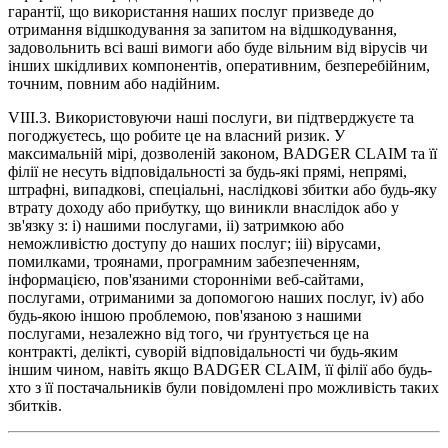
гарантії, що використання наших послуг призведе до
отримання відшкодування за запитом на відшкодування,
задовольнить всі ваші вимоги або буде вільним від вірусів чи
інших шкідливих компонентів, оперативним, безперебійним,
точним, повним або надійним.
VIII.3. Використовуючи наші послуги, ви підтверджуєте та
погоджуєтесь, що робите це на власний ризик. У
максимальній мірі, дозволеній законом, BADGER CLAIM та її
філії не несуть відповідальності за будь-які прямі, непрямі,
штрафні, випадкові, спеціальні, наслідкові збитки або будь-яку
втрату доходу або прибутку, що виникли внаслідок або у
зв'язку з: i) нашими послугами, ii) затримкою або
неможливістю доступу до наших послуг; iii) вірусами,
помилками, троянами, програмним забезпеченням,
інформацією, пов'язаними сторонніми веб-сайтами,
послугами, отриманими за допомогою наших послуг, iv) або
будь-якою іншою проблемою, пов'язаною з нашими
послугами, незалежно від того, чи ґрунтується це на
контракті, делікті, суворій відповідальності чи будь-яким
іншим чином, навіть якщо BADGER CLAIM, її філії або будь-
хто з її постачальників були повідомлені про можливість таких
збитків.