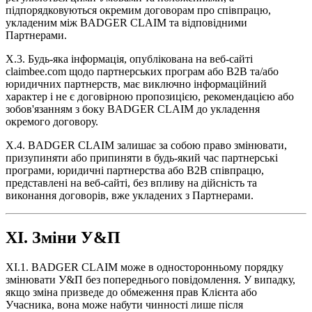
підпорядковуються окремим договорам про співпрацю,
укладеним між BADGER CLAIM та відповідними
Партнерами.
X.3. Будь-яка інформація, опублікована на веб-сайті
claimbee.com щодо партнерських програм або B2B та/або
юридичних партнерств, має виключно інформаційний
характер і не є договірною пропозицією, рекомендацією або
зобов'язанням з боку BADGER CLAIM до укладення
окремого договору.
X.4. BADGER CLAIM залишає за собою право змінювати,
призупиняти або припиняти в будь-який час партнерські
програми, юридичні партнерства або B2B співпрацю,
представлені на веб-сайті, без впливу на дійсність та
виконання договорів, вже укладених з Партнерами.
XI. Зміни У&П
XI.1. BADGER CLAIM може в односторонньому порядку
змінювати У&П без попереднього повідомлення. У випадку,
якщо зміна призведе до обмеження прав Клієнта або
Учасника, вона може набути чинності лише після