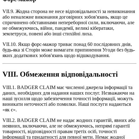
VII.9. Жодна сторона не несе відповідальності за невиконання
або неналежне виконання договірних зобов'язань, якщо це
спричинено обставинами непереборної сили, включаючи, але
не обмежуючись, війни, пандемії, великі кібератаки,
землетруси, повені або інші стихійні лиха.
VII.10. Якщо форс-мажор триває понад 60 послідовних днів,
будь-яка зі Сторін може вимагати припинення Угоди без будь-
яких додаткових зобов'язань щодо відшкодування.
VIII. Обмеження відповідальності
VIII.1. BADGER CLAIM має численні джерела інформації та
даних, необхідних для надання наших послуг. Незважаючи на
наші зусилля щодо забезпечення точності інформації, можуть
виникати неточності або помилки. Наші послуги надаються
«як є».
VIII.2. BADGER CLAIM не надає жодних гарантій, явних або
неявних, включаючи, але не обмежуючись, непрямі гарантії
товарності, відповідності правам третіх осіб, точності
інформації та придатності для певної мети. Немає жодної