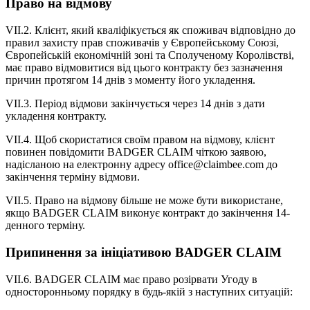
Право на відмову
VII.2. Клієнт, який кваліфікується як споживач відповідно до
правил захисту прав споживачів у Європейському Союзі,
Європейській економічній зоні та Сполученому Королівстві,
має право відмовитися від цього контракту без зазначення
причин протягом 14 днів з моменту його укладення.
VII.3. Період відмови закінчується через 14 днів з дати
укладення контракту.
VII.4. Щоб скористатися своїм правом на відмову, клієнт
повинен повідомити BADGER CLAIM чіткою заявою,
надісланою на електронну адресу office@claimbee.com до
закінчення терміну відмови.
VII.5. Право на відмову більше не може бути використане,
якщо BADGER CLAIM виконує контракт до закінчення 14-
денного терміну.
Припинення за ініціативою BADGER CLAIM
VII.6. BADGER CLAIM має право розірвати Угоду в
односторонньому порядку в будь-якій з наступних ситуацій: