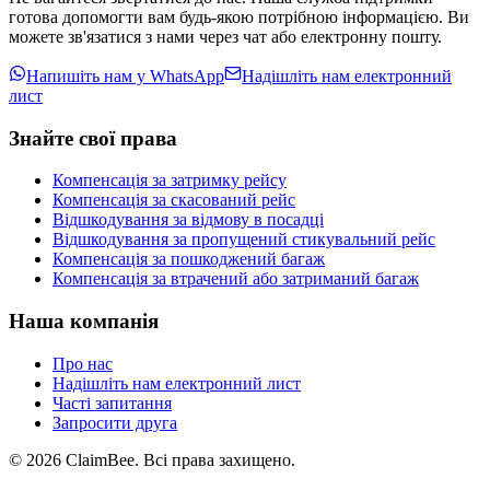
готова допомогти вам будь-якою потрібною інформацією. Ви
можете зв'язатися з нами через чат або електронну пошту.
Напишіть нам у WhatsApp
Надішліть нам електронний
лист
Знайте свої права
Компенсація за затримку рейсу
Компенсація за скасований рейс
Відшкодування за відмову в посадці
Відшкодування за пропущений стикувальний рейс
Компенсація за пошкоджений багаж
Компенсація за втрачений або затриманий багаж
Наша компанія
Про нас
Надішліть нам електронний лист
Часті запитання
Запросити друга
©
2026
ClaimBee. Всі права захищено.