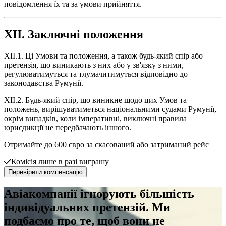
повідомлення їх та за умови прийняття.
XII. Заключні положення
XII.1. Ці Умови та положення, а також будь-який спір або
претензія, що виникають з них або у зв'язку з ними,
регулюватимуться та тлумачитимуться відповідно до
законодавства Румунії.
XII.2. Будь-який спір, що виникне щодо цих Умов та
положень, вирішуватиметься національними судами Румунії,
окрім випадків, коли імперативні, виключні правила
юрисдикції не передбачають іншого.
Отримайте до 600 євро за скасований або затриманий рейс
Комісія лише в разі виграшу
Перевірити компенсацію
Авіакомпанії ігнорують більшість
індивідуальних претензій. Ми
подбаємо про те, щоб вони не