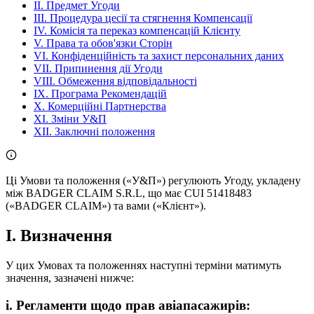
II. Предмет Угоди
III. Процедура цесії та стягнення Компенсації
IV. Комісія та переказ компенсацій Клієнту
V. Права та обов'язки Сторін
VI. Конфіденційність та захист персональних даних
VII. Припинення дії Угоди
VIII. Обмеження відповідальності
IX. Програма Рекомендацій
X. Комерційні Партнерства
XI. Зміни У&П
XII. Заключні положення
Ці Умови та положення («У&П») регулюють Угоду, укладену
між BADGER CLAIM S.R.L, що має CUI 51418483
(«BADGER CLAIM») та вами («Клієнт»).
I. Визначення
У цих Умовах та положеннях наступні терміни матимуть
значення, зазначені нижче:
i. Регламенти щодо прав авіапасажирів: