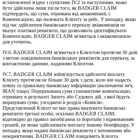
встановленої згідно з пунктами IV.2 та наступними, може
бути здійснена лише після того, як BADGER CLAIM
підтвердить, що сума, отримана від авіакомпанії, є
Компенсацією, що належить Клієнту за рейс. У випадку, якщо
під час здійснення банківського переказу авіакомпанія не
вказує платіжні реквізити, що дозволяють ідентифікувати
Компенсацію, BADGER CLAIM зв'яжеться з авіакомпанією
для уточнень.
IV.6. BADGER CLAIM зв'яжеться з Клієнтом протягом 30 днів
з метою повідомлення банківських реквізитів для переказу, за
контактними даними, наданими Клієнтом.
IV.7. BADGER CLAIM зобов'язується здійснити виплату
Клієнту протягом не більше 30 днів з дати, коли він надасть
повну та правильну банківську інформацію (включаючи ім'я,
IBAN тощо). Перерахована сума становитиме компенсацію,
отриману в результаті Запиту або Судових дій, з якої будуть
вирахувані суми, узгоджені в розділі «Комісія».
Представлений Клієнт не має права вказувати банківські
реквізити третьої особи, оскільки BADGER CLAIM,
відповідно до правил запобігання та боротьби з відмиванням
грошей, не може здійснювати виплату іншому бенефіціару. У
випадку, якщо надані банківські реквізити є неповними або
некоректними, BADGER CLAIM повідомить Клієнта