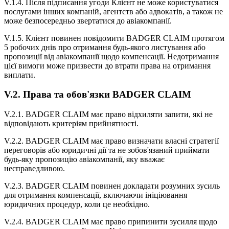
V.1.4. Після підписання угоди Клієнт не може користуватися
послугами інших компаній, агентств або адвокатів, а також не
може безпосередньо звертатися до авіакомпанії.
V.1.5. Клієнт повинен повідомити BADGER CLAIM протягом
5 робочих днів про отримання будь-якого листування або
пропозиції від авіакомпанії щодо компенсації. Недотримання
цієї вимоги може призвести до втрати права на отримання
виплати.
V.2. Права та обов'язки BADGER CLAIM
V.2.1. BADGER CLAIM має право відхиляти запити, які не
відповідають критеріям прийнятності.
V.2.2. BADGER CLAIM має право визначати власні стратегії
переговорів або юридичні дії та не зобов'язаний приймати
будь-яку пропозицію авіакомпанії, яку вважає
несправедливою.
V.2.3. BADGER CLAIM повинен докладати розумних зусиль
для отримання компенсації, включаючи ініціювання
юридичних процедур, коли це необхідно.
V.2.4. BADGER CLAIM має право припинити зусилля щодо