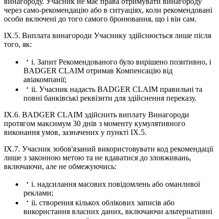
винагороду. Учасник не має права отримувати винагороду
через само-рекомендацію або в ситуаціях, коли рекомендовані
особи включені до того самого бронювання, що і він сам.
IX.5. Виплата винагороди Учаснику здійснюється лише після
того, як:
i. Запит Рекомендованого було вирішено позитивно, і
BADGER CLAIM отримав Компенсацію від
авіакомпанії;
ii. Учасник надасть BADGER CLAIM правильні та
повні банківські реквізити для здійснення переказу.
IX.6. BADGER CLAIM здійснить виплату Винагороди
протягом максимум 30 днів з моменту кумулятивного
виконання умов, зазначених у пункті IX.5.
IX.7. Учасник зобов'язаний використовувати код рекомендації
лише з законною метою та не вдаватися до зловживань,
включаючи, але не обмежуючись:
i. надсилання масових повідомлень або оманливої
реклами;
ii. створення кількох облікових записів або
використання власних даних, включаючи альтернативні