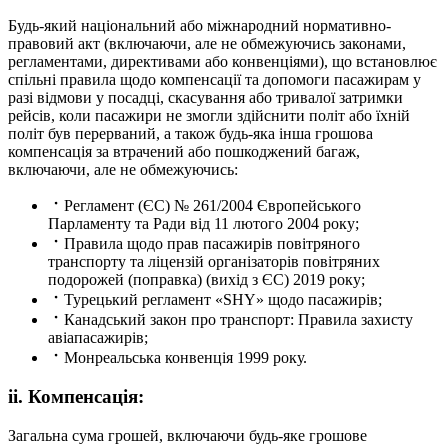
Будь-який національний або міжнародний нормативно-
правовий акт (включаючи, але не обмежуючись законами,
регламентами, директивами або конвенціями), що встановлює
спільні правила щодо компенсації та допомоги пасажирам у
разі відмови у посадці, скасування або тривалої затримки
рейсів, коли пасажири не змогли здійснити політ або їхній
політ був перерваний, а також будь-яка інша грошова
компенсація за втрачений або пошкоджений багаж,
включаючи, але не обмежуючись:
Регламент (ЄС) № 261/2004 Європейського
Парламенту та Ради від 11 лютого 2004 року;
Правила щодо прав пасажирів повітряного
транспорту та ліцензій організаторів повітряних
подорожей (поправка) (вихід з ЄС) 2019 року;
Турецький регламент «SHY» щодо пасажирів;
Канадський закон про транспорт: Правила захисту
авіапасажирів;
Монреальська конвенція 1999 року.
ii. Компенсація:
Загальна сума грошей, включаючи будь-яке грошове