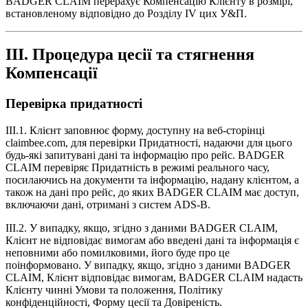
BADGER CLAIM перерахує Компенсацію Клієнту в розмірі,
встановленому відповідно до Розділу IV цих У&П.
III. Процедура цесії та стягнення
Компенсації
Перевірка придатності
III.1. Клієнт заповнює форму, доступну на веб-сторінці
claimbee.com, для перевірки Придатності, надаючи для цього
будь-які запитувані дані та інформацію про рейс. BADGER
CLAIM перевіряє Придатність в режимі реального часу,
посилаючись на документи та інформацію, надану клієнтом, а
також на дані про рейс, до яких BADGER CLAIM має доступ,
включаючи дані, отримані з систем ADS-B.
III.2. У випадку, якщо, згідно з даними BADGER CLAIM,
Клієнт не відповідає вимогам або введені дані та інформація є
неповними або помилковими, його буде про це
поінформовано. У випадку, якщо, згідно з даними BADGER
CLAIM, Клієнт відповідає вимогам, BADGER CLAIM надасть
Клієнту чинні Умови та положення, Політику
конфіденційності, Форму цесії та Довіреність.