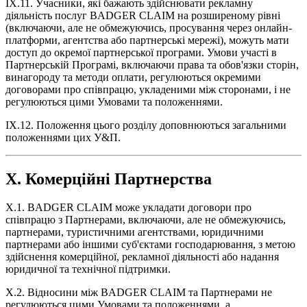
IX.11. Учасники, які бажають здійснювати рекламну
діяльність послуг BADGER CLAIM на розширеному рівні
(включаючи, але не обмежуючись, просування через онлайн-
платформи, агентства або партнерські мережі), можуть мати
доступ до окремої партнерської програми. Умови участі в
Партнерській Програмі, включаючи права та обов'язки сторін,
винагороду та методи оплати, регулюються окремими
договорами про співпрацю, укладеними між сторонами, і не
регулюються цими Умовами та положеннями.
IX.12. Положення цього розділу доповнюються загальними
положеннями цих У&П.
X. Комерційні Партнерства
X.1. BADGER CLAIM може укладати договори про
співпрацю з Партнерами, включаючи, але не обмежуючись,
партнерами, туристичними агентствами, юридичними
партнерами або іншими суб'єктами господарювання, з метою
здійснення комерційної, рекламної діяльності або надання
юридичної та технічної підтримки.
X.2. Відносини між BADGER CLAIM та Партнерами не
регулюються цими Умовами та положеннями, а