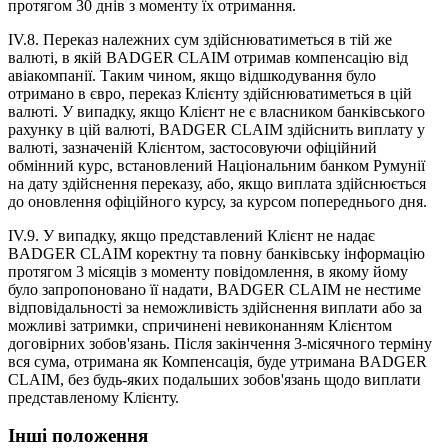
протягом 30 днів з моменту їх отримання.
IV.8. Переказ належних сум здійснюватиметься в тій же
валюті, в якій BADGER CLAIM отримав компенсацію від
авіакомпанії. Таким чином, якщо відшкодування було
отримано в євро, переказ Клієнту здійснюватиметься в цій
валюті. У випадку, якщо Клієнт не є власником банківського
рахунку в цій валюті, BADGER CLAIM здійснить виплату у
валюті, зазначеній Клієнтом, застосовуючи офіційний
обмінний курс, встановлений Національним банком Румунії
на дату здійснення переказу, або, якщо виплата здійснюється
до оновлення офіційного курсу, за курсом попереднього дня.
IV.9. У випадку, якщо представлений Клієнт не надає
BADGER CLAIM коректну та повну банківську інформацію
протягом 3 місяців з моменту повідомлення, в якому йому
було запропоновано її надати, BADGER CLAIM не нестиме
відповідальності за неможливість здійснення виплати або за
можливі затримки, спричинені невиконанням Клієнтом
договірних зобов'язань. Після закінчення 3-місячного терміну
вся сума, отримана як Компенсація, буде утримана BADGER
CLAIM, без будь-яких подальших зобов'язань щодо виплати
представленому Клієнту.
Інші положення