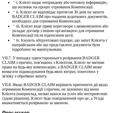
i. Клієнт надає неправдиву або неповну інформацію,
що впливає на процес отримання Компенсації.
ii. Клієнт не відповідає протягом 30 днів на запити
BADGER CLAIM про надання додаткових документів,
необхідних для отримання Компенсації.
iii. Клієнт веде прямі переговори з авіакомпанією або
укладає договір з іншою організацією для отримання
Компенсації після підписання цесії.
iv. Існують обґрунтовані підозри, що запит Клієнта є
шахрайським або що представлені документи були
підроблені чи маніпульовані.
VII.7. У випадку одностороннього розірвання BADGER
CLAIM з причин, пов'язаних з Клієнтом, Клієнт не матиме
права на будь-яку компенсацію, а BADGER CLAIM може
вимагати відшкодування будь-яких витрат, понесених у
зв'язку з обробкою запиту.
VII.8. Якщо BADGER CLAIM вирішить припинити дії щодо
отримання Компенсації з причин, не залежних від вини
Клієнта (наприклад, низькі шанси на успіх або несприятливі
судові рішення), Клієнт буде повідомлений про це, а Угода
вважатиметься розірваною за законом.
Форс-мажор