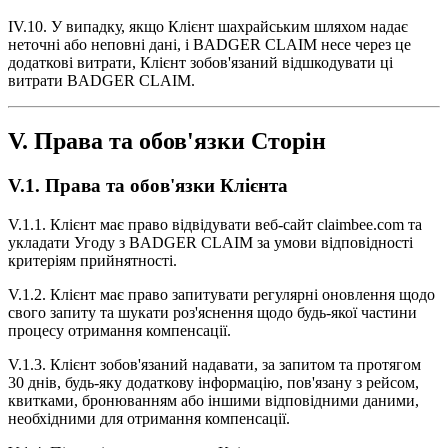
IV.10. У випадку, якщо Клієнт шахрайським шляхом надає
неточні або неповні дані, і BADGER CLAIM несе через це
додаткові витрати, Клієнт зобов'язаний відшкодувати ці
витрати BADGER CLAIM.
V. Права та обов'язки Сторін
V.1. Права та обов'язки Клієнта
V.1.1. Клієнт має право відвідувати веб-сайт claimbee.com та
укладати Угоду з BADGER CLAIM за умови відповідності
критеріям прийнятності.
V.1.2. Клієнт має право запитувати регулярні оновлення щодо
свого запиту та шукати роз'яснення щодо будь-якої частини
процесу отримання компенсації.
V.1.3. Клієнт зобов'язаний надавати, за запитом та протягом
30 днів, будь-яку додаткову інформацію, пов'язану з рейсом,
квитками, бронюванням або іншими відповідними даними,
необхідними для отримання компенсації.