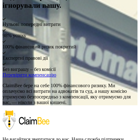
ігнорували вашу.
Нульові попередні витрати
98% успіху
100% фінансовий ризик покритий
Експертні правові дії
Без виграшу – без комісії
Перевірити компенсацію
ClaimBee бере на себе 100% фінансового ризику. Ми
оплачуємо всі витрати на адвокатів та суд, а нашу комісію
утримуємо безпосередньо з компенсації, яку отримуємо для
вас, — ніколи з вашої кишені.
Не вагайтеся звертатися до нас. Наша служба підтримки