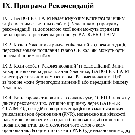
IX. Програма Рекомендацій
IX.1. BADGER CLAIM надає існуючим Клієнтам та іншим
зацікавленим фізичним особам ("Учасникам") програму
рекомендацій, за допомогою якої вони можуть отримати
винагороду за рекомендацію послуг BADGER CLAIM.
IX.2. Кожен Учасник отримує унікальний код рекомендації,
персоналізоване посилання та/або QR-код, які можуть бути
передані іншим особам.
IX.3. Коли особа ("Рекомендований") подає дійсний Запит,
використовуючи код/посилання Учасника, BADGER CLAIM
зареєструє зв'язок між Учасником і Рекомендованим. Цей
зв'язок не може бути згодом змінений або переданий іншому
Учаснику.
IX.4. Винагорода становить фіксовану суму 10 EUR за кожну
дійсну рекомендацію, успішно вирішену через BADGER
CLAIM. Однією дійсною рекомендацією вважається кожен
унікальний код бронювання (PNR), незалежно від кількості
пасажирів, включених до цього бронювання, або кількості
поданих запитів, що стосуються того самого коду
бронювання. За один і той самий PNR буде надано лише одну