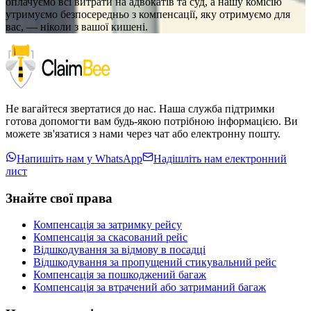
оплачуємо всі витрати на адвокатів та суд, а нашу комісію
утримуємо безпосередньо з компенсації, яку отримуємо для
вас, — ніколи з вашої кишені.
Не вагайтеся звертатися до нас. Наша служба підтримки
готова допомогти вам будь-якою потрібною інформацією. Ви
можете зв'язатися з нами через чат або електронну пошту.
Напишіть нам у WhatsApp
Надішліть нам електронний
лист
Знайте свої права
Компенсація за затримку рейсу
Компенсація за скасований рейс
Відшкодування за відмову в посадці
Відшкодування за пропущений стикувальний рейс
Компенсація за пошкоджений багаж
Компенсація за втрачений або затриманий багаж