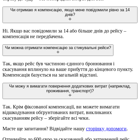
Чи отримаю я компенсацію, якщо мене повідомили рівно за 14
днів?
Ні. Якщо вас повідомили за 14 або більше днів до рейсу –
компенсація не передбачена.
Чи можна отримати компенсацію за стикувальні рейси?
Так, якщо рейс був частиною єдиного бронювання і
скасування вплинуло на ваше прибуття до кінцевого пункту.
Компенсація базується на загальній відстані.
Чи можу я вимагати повернення додаткових витрат (наприклад,
проживання, транспорт)?
Так. Крім фіксованої компенсації, ви можете вимагати
відшкодування обґрунтованих витрат, викликаних
скасуванням рейсу – зберігайте всі чеки.
Маєте ще запитання? Відвідайте нашу
сторінку допомоги
.
Отримайте до 600 євро за скасований або затриманий рейс