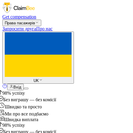
Get compensation
Права пасажирів
Запросити друга
Про нас
UK
Вхід
98% успіху
Без виграшу — без комісії
Швидко та просто
Ми про все подбаємо
Швидка виплата
98% успіху
Без виграшу — без комісії