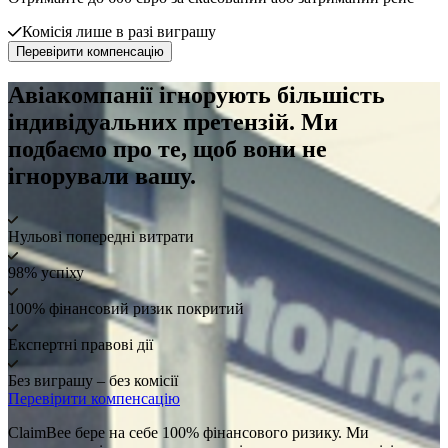
Комісія лише в разі виграшу
Перевірити компенсацію
Авіакомпанії ігнорують більшість
індивідуальних претензій. Ми
подбаємо про те, щоб вони не
ігнорували вашу.
Нульові попередні витрати
98% успіху
100% фінансовий ризик покритий
Експертні правові дії
Без виграшу – без комісії
Перевірити компенсацію
ClaimBee бере на себе 100% фінансового ризику. Ми