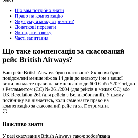
Що вам потрібно знати
Право на компенсацію
Яку суму я можу отримати?
Додаткові переваги
Як подати заявку
Часті запитання
Що таке компенсація за скасований
рейс British Airways?
Ваш рейс British Airways було скасовано? Якщо ви були
повідомлені менше ніж за 14 днів до вильоту і не з вашої
вини, ви маєте право на компенсацію до 600 € або 520 £ згідно
з Регламентом (ЄС) № 261/2004 (для рейсів в межах ЄС) або
UK Regulation 261 (для рейсів з Великобританії). У цьому
посібнику ви дізнаєтесь, коли саме маєте право на
компенсацію за скасований рейс та як її отримати.
Важливо знати
У разі скасування British Airways також зобов'язана