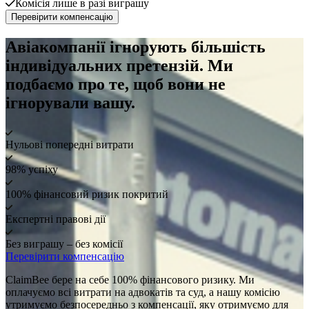
Комісія лише в разі виграшу
Перевірити компенсацію
Авіакомпанії ігнорують більшість
індивідуальних претензій. Ми
подбаємо про те, щоб вони не
ігнорували вашу.
Нульові попередні витрати
98% успіху
100% фінансовий ризик покритий
Експертні правові дії
Без виграшу – без комісії
Перевірити компенсацію
ClaimBee бере на себе 100% фінансового ризику. Ми
оплачуємо всі витрати на адвокатів та суд, а нашу комісію
утримуємо безпосередньо з компенсації, яку отримуємо для