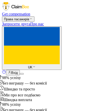
Get compensation
Права пасажирів
Запросити друга
Про нас
UK
Вхід
98% успіху
Без виграшу — без комісії
Швидко та просто
Ми про все подбаємо
Швидка виплата
98% успіху
Без виграшу — без комісії