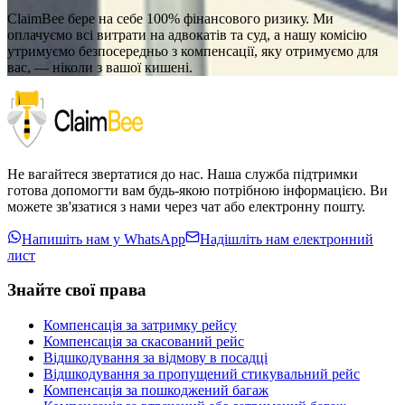
ClaimBee бере на себе 100% фінансового ризику. Ми
оплачуємо всі витрати на адвокатів та суд, а нашу комісію
утримуємо безпосередньо з компенсації, яку отримуємо для
вас, — ніколи з вашої кишені.
Не вагайтеся звертатися до нас. Наша служба підтримки
готова допомогти вам будь-якою потрібною інформацією. Ви
можете зв'язатися з нами через чат або електронну пошту.
Напишіть нам у WhatsApp
Надішліть нам електронний
лист
Знайте свої права
Компенсація за затримку рейсу
Компенсація за скасований рейс
Відшкодування за відмову в посадці
Відшкодування за пропущений стикувальний рейс
Компенсація за пошкоджений багаж