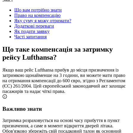
Що вам потрібно знати
Право на компенсацію
Яку суму я можу отримати?
Додаткові переваги
Як подати заявку
Часті запитання
Що таке компенсація за затримку
рейсу Lufthansa?
Якщо ваш рейс Lufthansa прибув до місця призначення із
затримкою щонайменше на 3 години, ви можете мати право
на отримання компенсації до 600 євро, згідно з Регламентом
(ЄС) 261/2004. Цей європейський законодавчий акт захищає
пасажирів та надає чіткі права.
Важливо знати
Затримка розраховується на основі часу прибуття в пункт
призначення, а саме в момент відкриття дверей літака.
Обов'язково збережіть свій посадковий талон як основний