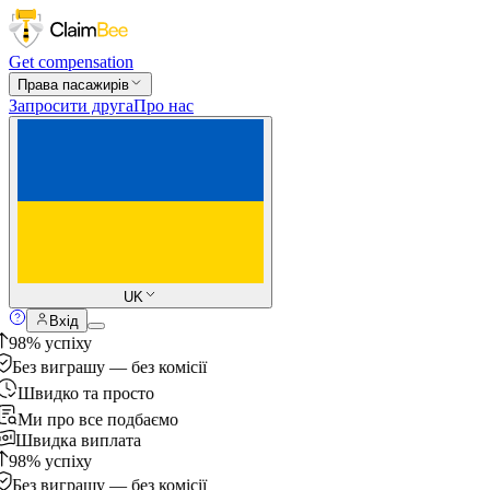
Get compensation
Права пасажирів
Запросити друга
Про нас
UK
Вхід
98% успіху
Без виграшу — без комісії
Швидко та просто
Ми про все подбаємо
Швидка виплата
98% успіху
Без виграшу — без комісії