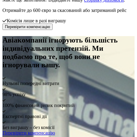
Отримайте до 600 євро за скасований або затриманий рейс
Комісія лише в разі виграшу
Перевірити компенсацію
Авіакомпанії ігнорують більшість
індивідуальних претензій. Ми
подбаємо про те, щоб вони не
ігнорували вашу.
Нульові попередні витрати
98% успіху
100% фінансовий ризик покритий
Експертні правові дії
Без виграшу – без комісії
Перевірити компенсацію