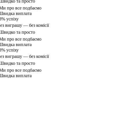
видко та просто
и про все подбаємо
видка виплата
% успіху
ез виграшу — без комісії
видко та просто
и про все подбаємо
видка виплата
% успіху
ез виграшу — без комісії
видко та просто
и про все подбаємо
видка виплата