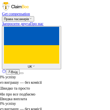
Get compensation
Права пасажирів
Запросити друга
Про нас
UK
Вхід
% успіху
ез виграшу — без комісії
видко та просто
и про все подбаємо
видка виплата
% успіху
ез виграшу — без комісії