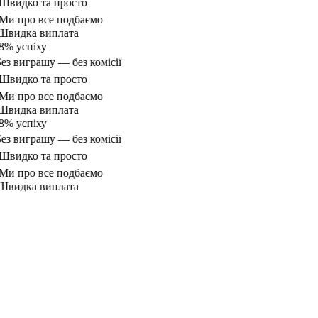
видко та просто
и про все подбаємо
видка виплата
% успіху
ез виграшу — без комісії
видко та просто
и про все подбаємо
видка виплата
% успіху
ез виграшу — без комісії
видко та просто
и про все подбаємо
видка виплата