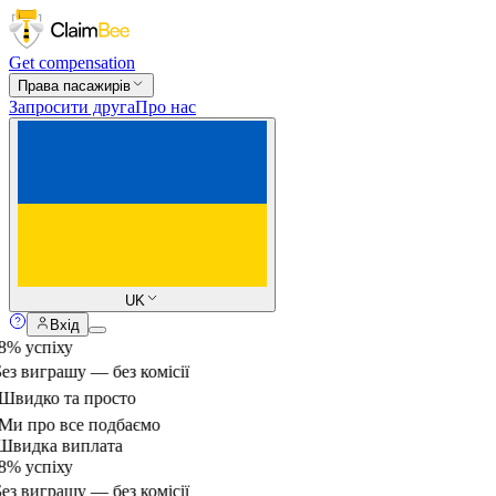
Get compensation
Права пасажирів
Запросити друга
Про нас
UK
Вхід
% успіху
ез виграшу — без комісії
видко та просто
и про все подбаємо
видка виплата
% успіху
ез виграшу — без комісії