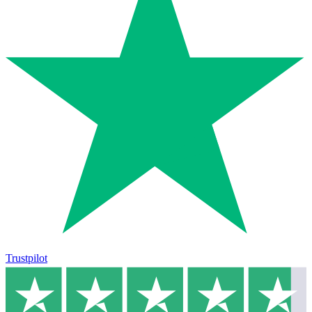
Trustpilot