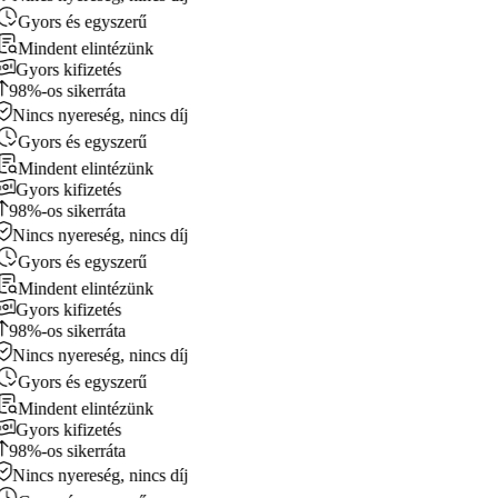
Gyors és egyszerű
Mindent elintézünk
Gyors kifizetés
98%-os sikerráta
Nincs nyereség, nincs díj
Gyors és egyszerű
Mindent elintézünk
Gyors kifizetés
98%-os sikerráta
Nincs nyereség, nincs díj
Gyors és egyszerű
Mindent elintézünk
Gyors kifizetés
98%-os sikerráta
Nincs nyereség, nincs díj
Gyors és egyszerű
Mindent elintézünk
Gyors kifizetés
98%-os sikerráta
Nincs nyereség, nincs díj