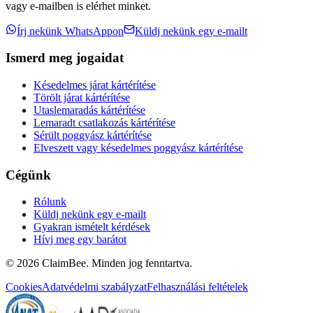
vagy e-mailben is elérhet minket.
Írj nekünk WhatsAppon
Küldj nekünk egy e-mailt
Ismerd meg jogaidat
Késedelmes járat kártérítése
Törölt járat kártérítése
Utaslemaradás kártérítése
Lemaradt csatlakozás kártérítése
Sérült poggyász kártérítése
Elveszett vagy késedelmes poggyász kártérítése
Cégünk
Rólunk
Küldj nekünk egy e-mailt
Gyakran ismételt kérdések
Hívj meg egy barátot
©
2026
ClaimBee. Minden jog fenntartva.
Cookies
Adatvédelmi szabályzat
Felhasználási feltételek