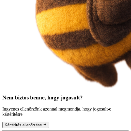
Nem biztos benne, hogy jogosult?
Ingyenes ellenőrzőnk azonnal megmondja, hogy jogosult-e
kártérítésre
Kártérítés ellenőrzése