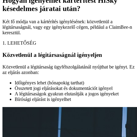
Hogyan igényelhet kártérítést HiSky
késedelmes járatai után?
Két fő módja van a kártérítés igénylésének: közvetlenül a
légitársaságnál, vagy egy igénykezelő cégen, például a ClaimBee-n
keresztül.
1. LEHETŐSÉG
Közvetlenül a légitársaságnál igényeljen
Közvetlenül a légitársaság ügyfélszolgálatánál nyújthat be igényt. Ez
az eljárás azonban:
Időigényes lehet (hónapokig tarthat)
Összetett jogi eljárásokat és dokumentációt igényel
A légitársaságok gyakran elutasítják a jogos igényeket
Bírósági eljárást is igényelhet