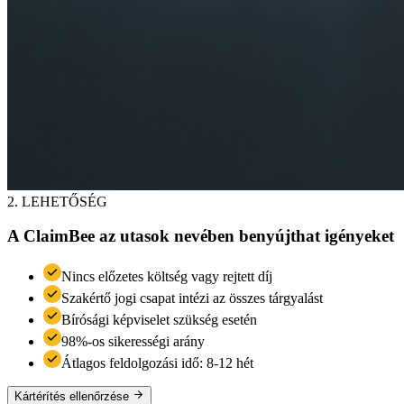
2. LEHETŐSÉG
A ClaimBee az utasok nevében benyújthat igényeket
Nincs előzetes költség vagy rejtett díj
Szakértő jogi csapat intézi az összes tárgyalást
Bírósági képviselet szükség esetén
98%-os sikerességi arány
Átlagos feldolgozási idő: 8-12 hét
Kártérítés ellenőrzése