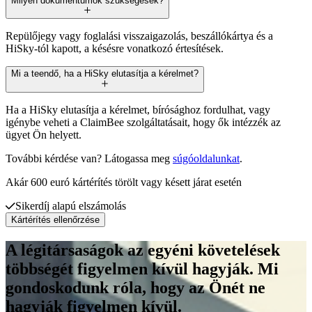
Milyen dokumentumok szükségesek?
Repülőjegy vagy foglalási visszaigazolás, beszállókártya és a
HiSky-tól kapott, a késésre vonatkozó értesítések.
Mi a teendő, ha a HiSky elutasítja a kérelmet?
Ha a HiSky elutasítja a kérelmet, bírósághoz fordulhat, vagy
igénybe veheti a ClaimBee szolgáltatásait, hogy ők intézzék az
ügyet Ön helyett.
További kérdése van? Látogassa meg
súgóoldalunkat
.
Akár 600 euró kártérítés törölt vagy késett járat esetén
Sikerdíj alapú elszámolás
Kártérítés ellenőrzése
A légitársaságok az egyéni követelések
többségét figyelmen kívül hagyják. Mi
gondoskodunk róla, hogy az Önét ne
hagyják figyelmen kívül.