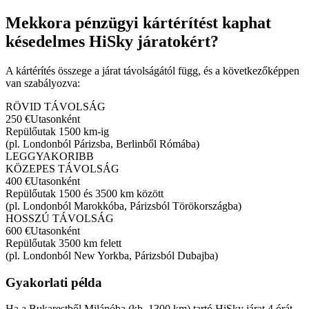
Mekkora pénzügyi kártérítést kaphat
késedelmes HiSky járatokért?
A kártérítés összege a járat távolságától függ, és a következőképpen
van szabályozva:
RÖVID TÁVOLSÁG
250 €
Utasonként
Repülőutak 1500 km-ig
(pl. Londonból Párizsba, Berlinből Rómába)
LEGGYAKORIBB
KÖZEPES TÁVOLSÁG
400 €
Utasonként
Repülőutak 1500 és 3500 km között
(pl. Londonból Marokkóba, Párizsból Törökországba)
HOSSZÚ TÁVOLSÁG
600 €
Utasonként
Repülőutak 3500 km felett
(pl. Londonból New Yorkba, Párizsból Dubajba)
Gyakorlati példa
Ha a Bukarestből Milánóba (kb. 1300 km) tartó HiSky járat 4 órát