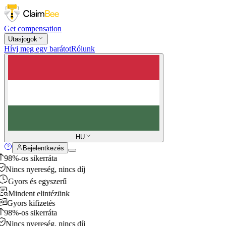
Get compensation
Utasjogok
Hívj meg egy barátot
Rólunk
HU
Bejelentkezés
98%-os sikerráta
Nincs nyereség, nincs díj
Gyors és egyszerű
Mindent elintézünk
Gyors kifizetés
98%-os sikerráta
Nincs nyereség, nincs díj