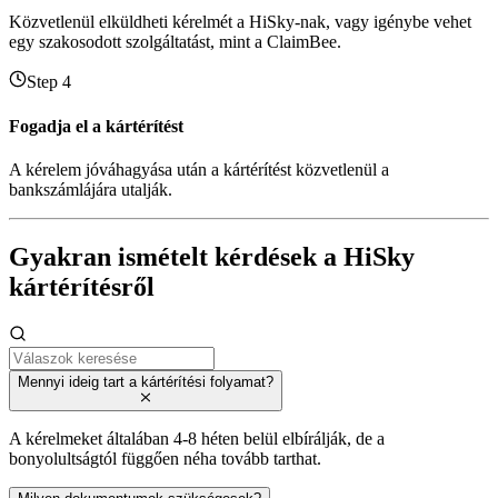
Közvetlenül elküldheti kérelmét a HiSky-nak, vagy igénybe vehet
egy szakosodott szolgáltatást, mint a ClaimBee.
Step 4
Fogadja el a kártérítést
A kérelem jóváhagyása után a kártérítést közvetlenül a
bankszámlájára utalják.
Gyakran ismételt kérdések a HiSky
kártérítésről
Mennyi ideig tart a kártérítési folyamat?
A kérelmeket általában 4-8 héten belül elbírálják, de a
bonyolultságtól függően néha tovább tarthat.