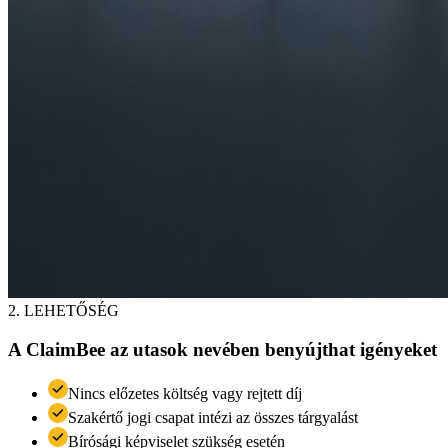
2. LEHETŐSÉG
A ClaimBee az utasok nevében benyújthat igényeket
Nincs előzetes költség vagy rejtett díj
Szakértő jogi csapat intézi az összes tárgyalást
Bírósági képviselet szükség esetén