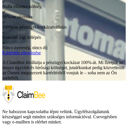
Nulla előzetes költség
98%-os sikerráta
100%-os pénzügyi kockázatvállalás
Szakértő jogi fellépés
Nincs nyereség, nincs díj
Kártérítés ellenőrzése
A ClaimBee átvállalja a pénzügyi kockázat 100%-át. Mi fizetjük az
összes ügyvédi és bírósági költséget, jutalékunkat pedig közvetlenül
az Önnek megszerzett kártérítésből vonjuk le – soha nem az Ön
zsebéből.
Ne habozzon kapcsolatba lépni velünk. Ügyfélszolgálatunk
készséggel segít minden szükséges információval. Csevegésben
vagy e-mailben is elérhet minket.