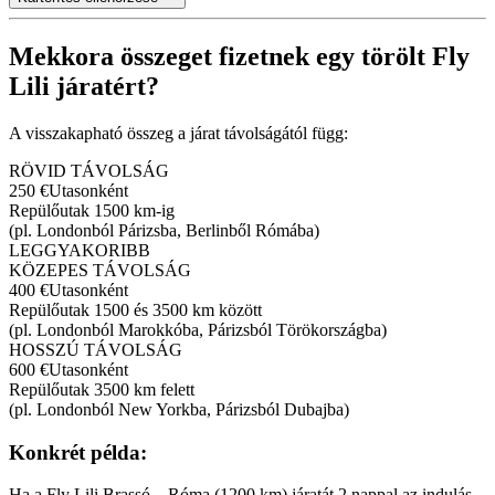
Mekkora összeget fizetnek egy törölt Fly
Lili járatért?
A visszakapható összeg a járat távolságától függ:
RÖVID TÁVOLSÁG
250 €
Utasonként
Repülőutak 1500 km-ig
(pl. Londonból Párizsba, Berlinből Rómába)
LEGGYAKORIBB
KÖZEPES TÁVOLSÁG
400 €
Utasonként
Repülőutak 1500 és 3500 km között
(pl. Londonból Marokkóba, Párizsból Törökországba)
HOSSZÚ TÁVOLSÁG
600 €
Utasonként
Repülőutak 3500 km felett
(pl. Londonból New Yorkba, Párizsból Dubajba)
Konkrét példa:
Ha a Fly Lili Brassó – Róma (1200 km) járatát 2 nappal az indulás