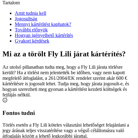
Tartalom
Amit tudnia kell
Jogosultság
Mennyi kártérítést kaphatok?
További előnyök
Hogyan igényelhető kártérítés
Gyakori kérdések
Mi az a törölt Fly Lili járat kártérítés?
Az utolsó pillanatban tudta meg, hogy a Fly Lili járata törlésre
került? Ha a törlést nem jelentették be időben, vagy nem kapott
megfelelő átfoglalást, a 261/2004/EK rendelet szerint akár 600 €
kártérítésre is jogosult lehet. Tudja meg, hogy járata jogosult-e, és
hogyan szerezheti meg gyorsan a kártérítést kezdeti költségek és
fejfájás nélkül.
Fontos tudni
Törlés esetén a Fly Lili köteles választási lehetőséget felajánlani a
jegy árának teljes visszatérítése vagy a végső célállomásra való
átfoglalás között a lehető legkorábbi járattal.