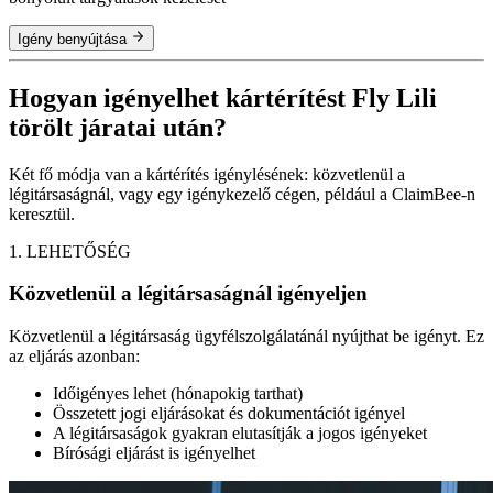
Igény benyújtása
Hogyan igényelhet kártérítést Fly Lili
törölt járatai után?
Két fő módja van a kártérítés igénylésének: közvetlenül a
légitársaságnál, vagy egy igénykezelő cégen, például a ClaimBee-n
keresztül.
1. LEHETŐSÉG
Közvetlenül a légitársaságnál igényeljen
Közvetlenül a légitársaság ügyfélszolgálatánál nyújthat be igényt. Ez
az eljárás azonban:
Időigényes lehet (hónapokig tarthat)
Összetett jogi eljárásokat és dokumentációt igényel
A légitársaságok gyakran elutasítják a jogos igényeket
Bírósági eljárást is igényelhet