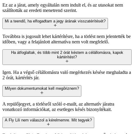
Ez az a járat, amely egyáltalán nem indult el, és az utasokat nem
szállították az eredeti menetrend szerint.
Mi a teendő, ha elfogadtam a jegy árának visszatérítését?
Továbbra is jogosult lehet kártérítésre, ha a törlést nem jelentették be
időben, vagy a felajánlott alternatíva nem volt megfelelő.
Ha átfoglaltak, és több mint 2 órát késtem a célállomásra, kapok
kártérítést?
Igen. Ha a végső célállomásra való megérkezés késése meghaladta a
2 órát, kártérítés jár.
Milyen dokumentumokat kell megőriznem?
A repülőjegyet, a törlésről szóló e-mailt, az alternatív járatra
vonatkozó információkat, az esetleges késés bizonyítékait.
A Fly Lili nem válaszol a kérelmemre. Mit tegyek?