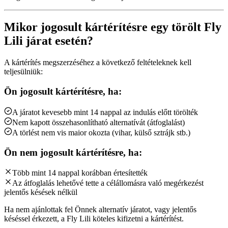
Mikor jogosult kártérítésre egy törölt Fly
Lili járat esetén?
A kártérítés megszerzéséhez a következő feltételeknek kell
teljesülniük:
Ön jogosult kártérítésre, ha:
A járatot kevesebb mint 14 nappal az indulás előtt törölték
Nem kapott összehasonlítható alternatívát (átfoglalást)
A törlést nem vis maior okozta (vihar, külső sztrájk stb.)
Ön nem jogosult kártérítésre, ha:
Több mint 14 nappal korábban értesítették
Az átfoglalás lehetővé tette a célállomásra való megérkezést
jelentős késések nélkül
Ha nem ajánlottak fel Önnek alternatív járatot, vagy jelentős
késéssel érkezett, a Fly Lili köteles kifizetni a kártérítést.