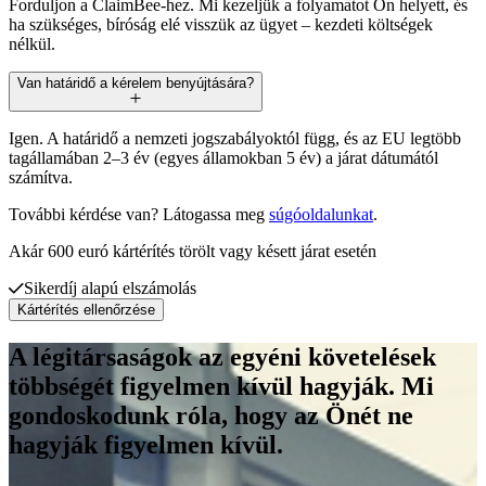
Forduljon a ClaimBee-hez. Mi kezeljük a folyamatot Ön helyett, és
ha szükséges, bíróság elé visszük az ügyet – kezdeti költségek
nélkül.
Van határidő a kérelem benyújtására?
Igen. A határidő a nemzeti jogszabályoktól függ, és az EU legtöbb
tagállamában 2–3 év (egyes államokban 5 év) a járat dátumától
számítva.
További kérdése van? Látogassa meg
súgóoldalunkat
.
Akár 600 euró kártérítés törölt vagy késett járat esetén
Sikerdíj alapú elszámolás
Kártérítés ellenőrzése
A légitársaságok az egyéni követelések
többségét figyelmen kívül hagyják. Mi
gondoskodunk róla, hogy az Önét ne
hagyják figyelmen kívül.