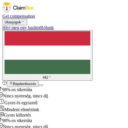
Get compensation
Utasjogok
Hívj meg egy barátot
Rólunk
HU
Bejelentkezés
98%-os sikerráta
Nincs nyereség, nincs díj
Gyors és egyszerű
Mindent elintézünk
Gyors kifizetés
98%-os sikerráta
Nincs nyereség, nincs díj