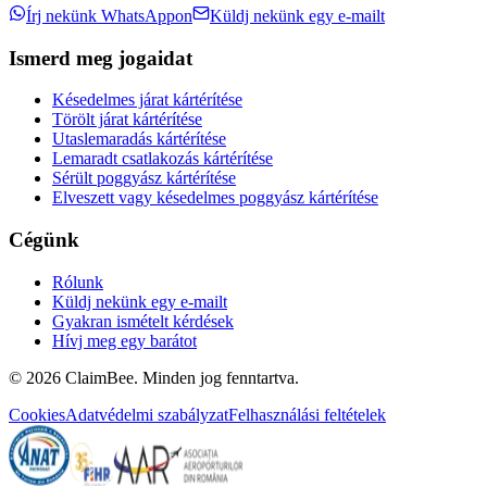
Írj nekünk WhatsAppon
Küldj nekünk egy e-mailt
Ismerd meg jogaidat
Késedelmes járat kártérítése
Törölt járat kártérítése
Utaslemaradás kártérítése
Lemaradt csatlakozás kártérítése
Sérült poggyász kártérítése
Elveszett vagy késedelmes poggyász kártérítése
Cégünk
Rólunk
Küldj nekünk egy e-mailt
Gyakran ismételt kérdések
Hívj meg egy barátot
©
2026
ClaimBee. Minden jog fenntartva.
Cookies
Adatvédelmi szabályzat
Felhasználási feltételek