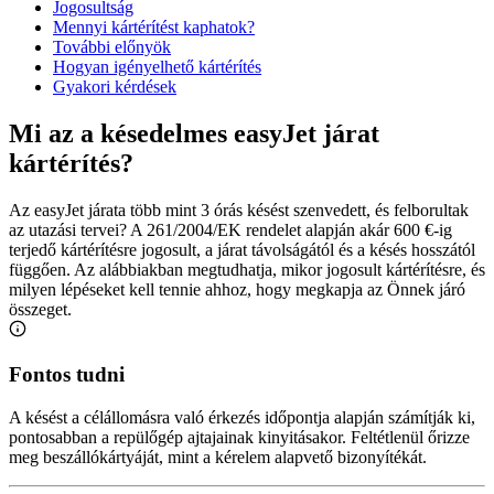
Jogosultság
Mennyi kártérítést kaphatok?
További előnyök
Hogyan igényelhető kártérítés
Gyakori kérdések
Mi az a késedelmes easyJet járat
kártérítés?
Az easyJet járata több mint 3 órás késést szenvedett, és felborultak
az utazási tervei? A 261/2004/EK rendelet alapján akár 600 €-ig
terjedő kártérítésre jogosult, a járat távolságától és a késés hosszától
függően. Az alábbiakban megtudhatja, mikor jogosult kártérítésre, és
milyen lépéseket kell tennie ahhoz, hogy megkapja az Önnek járó
összeget.
Fontos tudni
A késést a célállomásra való érkezés időpontja alapján számítják ki,
pontosabban a repülőgép ajtajainak kinyitásakor. Feltétlenül őrizze
meg beszállókártyáját, mint a kérelem alapvető bizonyítékát.