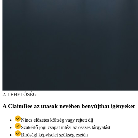
2. LEHETŐSÉG
A ClaimBee az utasok nevében benyújthat igényeket
Nincs előzetes költség vagy rejtett díj
Szakértő jogi csapat intézi az összes tárgyalást
Bírósági képviselet szükség esetén