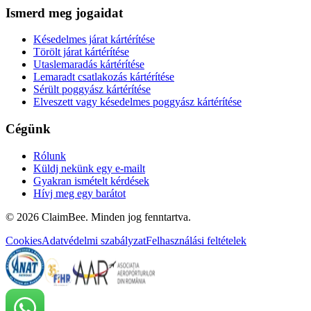
Ismerd meg jogaidat
Késedelmes járat kártérítése
Törölt járat kártérítése
Utaslemaradás kártérítése
Lemaradt csatlakozás kártérítése
Sérült poggyász kártérítése
Elveszett vagy késedelmes poggyász kártérítése
Cégünk
Rólunk
Küldj nekünk egy e-mailt
Gyakran ismételt kérdések
Hívj meg egy barátot
©
2026
ClaimBee. Minden jog fenntartva.
Cookies
Adatvédelmi szabályzat
Felhasználási feltételek