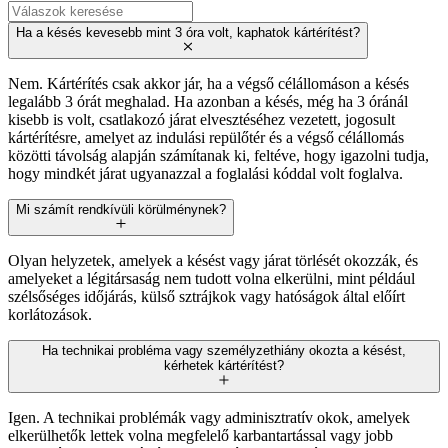
Ha a késés kevesebb mint 3 óra volt, kaphatok kártérítést?
Nem. Kártérítés csak akkor jár, ha a végső célállomáson a késés
legalább 3 órát meghalad. Ha azonban a késés, még ha 3 óránál
kisebb is volt, csatlakozó járat elvesztéséhez vezetett, jogosult
kártérítésre, amelyet az indulási repülőtér és a végső célállomás
közötti távolság alapján számítanak ki, feltéve, hogy igazolni tudja,
hogy mindkét járat ugyanazzal a foglalási kóddal volt foglalva.
Mi számít rendkívüli körülménynek?
Olyan helyzetek, amelyek a késést vagy járat törlését okozzák, és
amelyeket a légitársaság nem tudott volna elkerülni, mint például
szélsőséges időjárás, külső sztrájkok vagy hatóságok által előírt
korlátozások.
Ha technikai probléma vagy személyzethiány okozta a késést,
kérhetek kártérítést?
Igen. A technikai problémák vagy adminisztratív okok, amelyek
elkerülhetők lettek volna megfelelő karbantartással vagy jobb