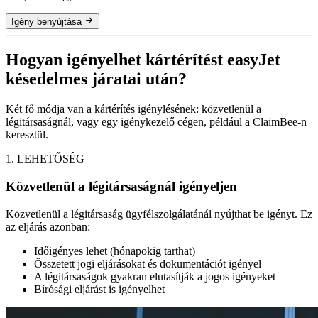
Igény benyújtása
Hogyan igényelhet kártérítést easyJet
késedelmes járatai után?
Két fő módja van a kártérítés igénylésének: közvetlenül a
légitársaságnál, vagy egy igénykezelő cégen, például a ClaimBee-n
keresztül.
1. LEHETŐSÉG
Közvetlenül a légitársaságnál igényeljen
Közvetlenül a légitársaság ügyfélszolgálatánál nyújthat be igényt. Ez
az eljárás azonban:
Időigényes lehet (hónapokig tarthat)
Összetett jogi eljárásokat és dokumentációt igényel
A légitársaságok gyakran elutasítják a jogos igényeket
Bírósági eljárást is igényelhet