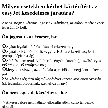
Milyen esetekben kérhet kártérítést az
easyJet késedelmes járatára?
Ahhoz, hogy a kérelme jogosnak számítson, az alábbi feltételeknek
teljesülniük kell:
Ön jogosult kártérítésre, ha:
A járat legalább 3 órás késéssel érkezett meg
A járat az EU-ból indult, vagy az EU-ba érkezett easyJet-tel
(európai légitársaság)
A késést nem rendkívüli körülmények okozták (pl. szélsőséges
időjárás, külső sztrájkok stb.)
Megvolt a visszaigazolt foglalása, és időben megjelent a check-in
pultnál
A késést a légitársaság működésével kapcsolatos okok okozták
(pl. technikai problémák, személyzethiány)
Ön nem jogosult kártérítésre, ha:
A késést előre nem látható, elkerülhetetlen külső tényezők
okozták