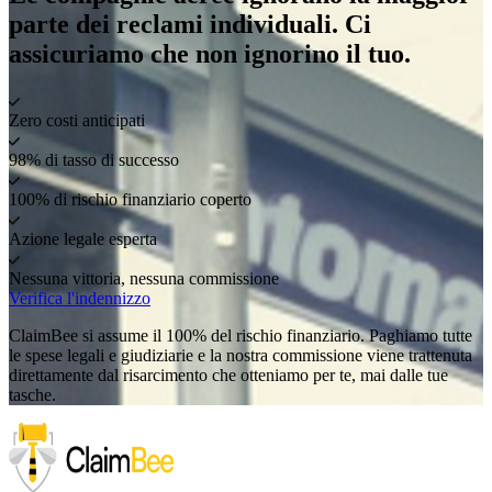
parte dei reclami individuali. Ci
assicuriamo che non ignorino il tuo.
Zero costi anticipati
98% di tasso di successo
100% di rischio finanziario coperto
Azione legale esperta
Nessuna vittoria, nessuna commissione
Verifica l'indennizzo
ClaimBee si assume il 100% del rischio finanziario. Paghiamo tutte
le spese legali e giudiziarie e la nostra commissione viene trattenuta
direttamente dal risarcimento che otteniamo per te, mai dalle tue
tasche.