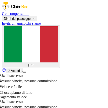
Get compensation
Diritti dei passeggeri
Invita un amico
Chi siamo
IT
Accedi
% di successo
essuna vincita, nessuna commissione
eloce e facile
i occupiamo di tutto
agamento veloce
% di successo
essuna vincita, nessuna commissione