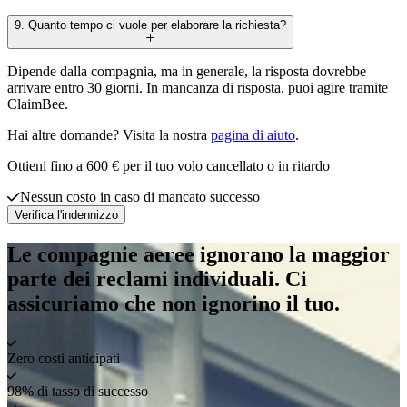
9. Quanto tempo ci vuole per elaborare la richiesta?
Dipende dalla compagnia, ma in generale, la risposta dovrebbe
arrivare entro 30 giorni. In mancanza di risposta, puoi agire tramite
ClaimBee.
Hai altre domande? Visita la nostra
pagina di aiuto
.
Ottieni fino a 600 € per il tuo volo cancellato o in ritardo
Nessun costo in caso di mancato successo
Verifica l'indennizzo
Le compagnie aeree ignorano la maggior
parte dei reclami individuali. Ci
assicuriamo che non ignorino il tuo.
Zero costi anticipati
98% di tasso di successo