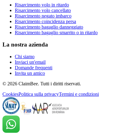
Risarcimento volo in ritardo
Risarcimento volo cancellato
Risarcimento negato imbarco
Risarcimento coincidenza persa
Risarcimento bagaglio danneggiato
Risarcimento bagaglio smarrito o in ritardo
La nostra azienda
Chi siamo
Inviaci un'email
Domande frequenti
Invita un amico
©
2026
ClaimBee. Tutti i diritti riservati.
Cookies
Politica sulla privacy
Termini e condizioni