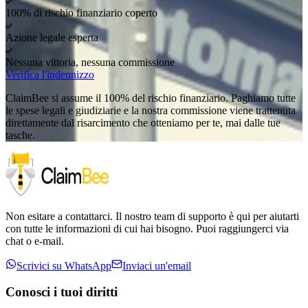
100% di rischio finanziario coperto
Azione legale esperta
Nessuna vittoria, nessuna commissione
Verifica l'indennizzo
ClaimBee si assume il 100% del rischio finanziario. Paghiamo tutte
le spese legali e giudiziarie e la nostra commissione viene trattenuta
direttamente dal risarcimento che otteniamo per te, mai dalle tue
tasche.
Non esitare a contattarci. Il nostro team di supporto è qui per aiutarti
con tutte le informazioni di cui hai bisogno. Puoi raggiungerci via
chat o e-mail.
Scrivici su WhatsApp
Inviaci un'email
Conosci i tuoi diritti