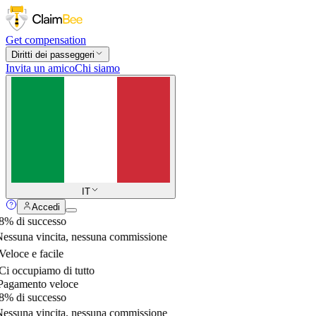
Get compensation
Diritti dei passeggeri
Invita un amico
Chi siamo
IT
Accedi
% di successo
essuna vincita, nessuna commissione
eloce e facile
i occupiamo di tutto
agamento veloce
% di successo
essuna vincita, nessuna commissione