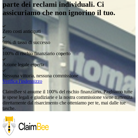
parte dei reclami individuali. Ci
assicuriamo che non ignorino il tuo.
Zero costi anticipati
98% di tasso di successo
100% di rischio finanziario coperto
Azione legale esperta
Nessuna vittoria, nessuna commissione
Verifica l'indennizzo
ClaimBee si assume il 100% del rischio finanziario. Paghiamo tutte
le spese legali e giudiziarie e la nostra commissione viene trattenuta
direttamente dal risarcimento che otteniamo per te, mai dalle tue
tasche.