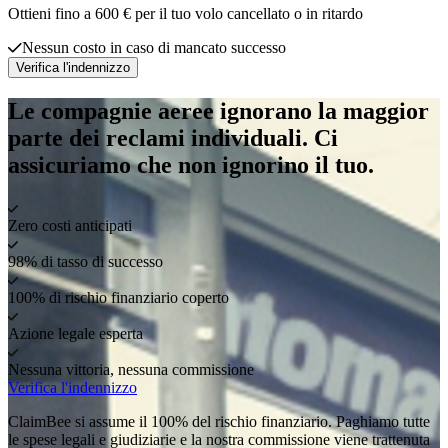
Ottieni fino a 600 € per il tuo volo cancellato o in ritardo
Nessun costo in caso di mancato successo
Verifica l'indennizzo
Le compagnie aeree ignorano la maggior
parte dei reclami individuali. Ci
assicuriamo che non ignorino il tuo.
Zero costi anticipati
98% di tasso di successo
100% di rischio finanziario coperto
Azione legale esperta
Nessuna vittoria, nessuna commissione
Verifica l'indennizzo
ClaimBee si assume il 100% del rischio finanziario. Paghiamo tutte
le spese legali e giudiziarie e la nostra commissione viene trattenuta