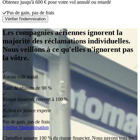
Obtenez jusqu'à 600 € pour votre vol annulé ou retardé
Pas de gain, pas de frais
Vérifier l'indemnisation
Les compagnies aériennes ignorent la
majorité des réclamations individuelles.
Nous veillons à ce qu'elles n'ignorent pas
la vôtre.
Aucun coût initial
Taux de réussite de 98 %
Risque financier couvert à 100 %
Action en justice experte
Pas de gain, pas de frais
Vérifier l'indemnisation
ClaimBee assume 100 % du risque financier. Nous payons tous les