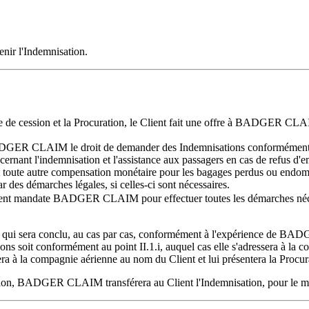
enir l'Indemnisation.
re de cession et la Procuration, le Client fait une offre à BADGER CLA
à BADGER CLAIM le droit de demander des Indemnisations conformément
cernant l'indemnisation et l'assistance aux passagers en cas de refus d'
u, et toute autre compensation monétaire pour les bagages perdus ou e
 des démarches légales, si celles-ci sont nécessaires.
ent mandate BADGER CLAIM pour effectuer toutes les démarches nécessai
 qui sera conclu, au cas par cas, conformément à l'expérience de BADG
t conformément au point II.1.i, auquel cas elle s'adressera à la com
era à la compagnie aérienne au nom du Client et lui présentera la Procura
isation, BADGER CLAIM transférera au Client l'Indemnisation, pour le