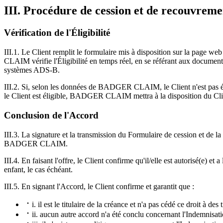
III. Procédure de cession et de recouvreme
Vérification de l'Éligibilité
III.1. Le Client remplit le formulaire mis à disposition sur la page w
CLAIM vérifie l'Éligibilité en temps réel, en se référant aux docume
systèmes ADS-B.
III.2. Si, selon les données de BADGER CLAIM, le Client n'est pas é
le Client est éligible, BADGER CLAIM mettra à la disposition du Client
Conclusion de l'Accord
III.3. La signature et la transmission du Formulaire de cession et de l
BADGER CLAIM.
III.4. En faisant l'offre, le Client confirme qu'il/elle est autorisé(e) 
enfant, le cas échéant.
III.5. En signant l'Accord, le Client confirme et garantit que :
i. il est le titulaire de la créance et n'a pas cédé ce droit à des t
ii. aucun autre accord n'a été conclu concernant l'Indemnisati