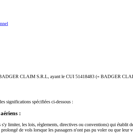
onnel
ntre BADGER CLAIM S.R.L, ayant le CUI 51418483 (« BADGER CLAIM »
es significations spécifiées ci-dessous :
aériens :
s'y limiter, les lois, règlements, directives ou conventions) qui établit
prolongé de vols lorsque les passagers n'ont pas pu voler ou que leur v