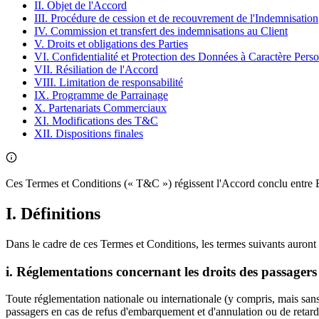
II. Objet de l'Accord
III. Procédure de cession et de recouvrement de l'Indemnisation
IV. Commission et transfert des indemnisations au Client
V. Droits et obligations des Parties
VI. Confidentialité et Protection des Données à Caractère Pers
VII. Résiliation de l'Accord
VIII. Limitation de responsabilité
IX. Programme de Parrainage
X. Partenariats Commerciaux
XI. Modifications des T&C
XII. Dispositions finales
Ces Termes et Conditions (« T&C ») régissent l'Accord conclu e
I. Définitions
Dans le cadre de ces Termes et Conditions, les termes suivants auront l
i. Réglementations concernant les droits des passagers 
Toute réglementation nationale ou internationale (y compris, mais sans 
passagers en cas de refus d'embarquement et d'annulation ou de retard 