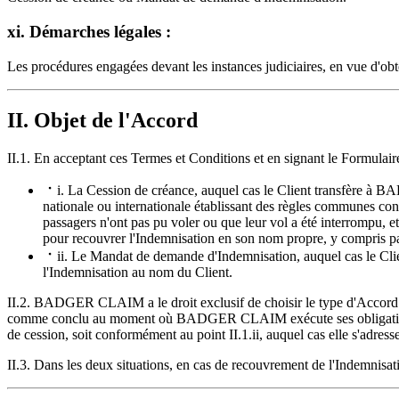
xi. Démarches légales :
Les procédures engagées devant les instances judiciaires, en vue d'obt
II. Objet de l'Accord
II.1. En acceptant ces Termes et Conditions et en signant le Formulai
i. La Cession de créance, auquel cas le Client transfère 
nationale ou internationale établissant des règles communes con
passagers n'ont pas pu voler ou que leur vol a été interromp
pour recouvrer l'Indemnisation en son nom propre, y compris par
ii. Le Mandat de demande d'Indemnisation, auquel cas le Cli
l'Indemnisation au nom du Client.
II.2. BADGER CLAIM a le droit exclusif de choisir le type d'Accord
comme conclu au moment où BADGER CLAIM exécute ses obligations soi
de cession, soit conformément au point II.1.ii, auquel cas elle s'adress
II.3. Dans les deux situations, en cas de recouvrement de l'Indemn