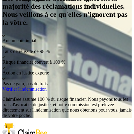
majorité des réclamations individuelles.
Nous veillons à ce qu'elles n'ignorent pas
la vôtre.
Aucun coût initial
Taux de réussite de 98 %
Risque financier couvert à 100 %
Action en justice experte
Pas de gain, pas de frais
Vérifier l'indemnisation
ClaimBee assume 100 % du risque financier. Nous payons tous les
frais d'avocat et de justice, et notre commission est prélevée
directement sur l'indemnisation que nous obtenons pour vous, jamais
de votre poche.