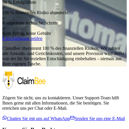
98 % Erfolgsquote
100 % finanzielles Risiko abgedeckt
Kompetente rechtliche Schritte
Kein Erfolg, keine Gebühr
Entschädigung prüfen
ClaimBee übernimmt 100 % des finanziellen Risikos. Wir zahlen
alle Anwalts- und Gerichtskosten, und unsere Provision wird direkt
von der für Sie erzielten Entschädigung einbehalten – niemals aus
Ihrer eigenen Tasche.
Zögern Sie nicht, uns zu kontaktieren. Unser Support-Team hilft
Ihnen gerne mit allen Informationen, die Sie benötigen. Sie
erreichen uns per Chat oder E-Mail.
Chatten Sie mit uns auf WhatsApp
Senden Sie uns eine E-Mail