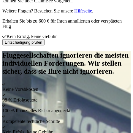
können Sie über ClaimBee vorgehen.
Weitere Fragen? Besuchen Sie unsere
Hilfeseite
.
Erhalten Sie bis zu 600 € für Ihren annullierten oder verspäteten
Flug
Kein Erfolg, keine Gebühr
Entschädigung prüfen
Fluggesellschaften ignorieren die meisten
individuellen Forderungen. Wir stellen
sicher, dass sie Ihre nicht ignorieren.
Keine Vorabkosten
98 % Erfolgsquote
100 % finanzielles Risiko abgedeckt
Kompetente rechtliche Schritte
Kein Erfolg, keine Gebühr