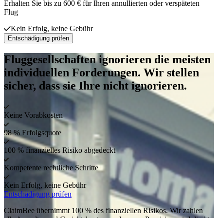
Erhalten Sie bis zu 600 € für Ihren annullierten oder verspäteten
Flug
Kein Erfolg, keine Gebühr
Entschädigung prüfen
Fluggesellschaften ignorieren die meisten
individuellen Forderungen. Wir stellen
sicher, dass sie Ihre nicht ignorieren.
Keine Vorabkosten
98 % Erfolgsquote
100 % finanzielles Risiko abgedeckt
Kompetente rechtliche Schritte
Kein Erfolg, keine Gebühr
Entschädigung prüfen
ClaimBee übernimmt 100 % des finanziellen Risikos. Wir zahlen