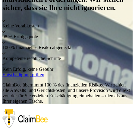
sicher, dass sie Ihre nicht ignorieren.
Keine Vorabkosten
98 % Erfolgsquote
100 % finanzielles Risiko abgedeckt
Kompetente rechtliche Schritte
Kein Erfolg, keine Gebühr
Entschädigung prüfen
ClaimBee übernimmt 100 % des finanziellen Risikos. Wir zahlen
alle Anwalts- und Gerichtskosten, und unsere Provision wird direkt
von der für Sie erzielten Entschädigung einbehalten – niemals aus
Ihrer eigenen Tasche.