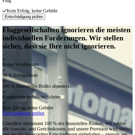
Flug
Kein Erfolg, keine Gebühr
Entschädigung prüfen
Fluggesellschaften ignorieren die meisten
individuellen Forderungen. Wir stellen
sicher, dass sie Ihre nicht ignorieren.
Keine Vorabkosten
98 % Erfolgsquote
100 % finanzielles Risiko abgedeckt
Kompetente rechtliche Schritte
Kein Erfolg, keine Gebühr
Entschädigung prüfen
ClaimBee übernimmt 100 % des finanziellen Risikos. Wir zahlen
alle Anwalts- und Gerichtskosten, und unsere Provision wird direkt
von der für Sie erzielten Entschädigung einbehalten – niemals aus