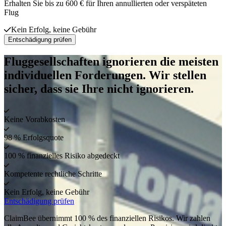
Erhalten Sie bis zu 600 € für Ihren annullierten oder verspäteten
Flug
Kein Erfolg, keine Gebühr
Entschädigung prüfen
Fluggesellschaften ignorieren die meisten
individuellen Forderungen. Wir stellen
sicher, dass sie Ihre nicht ignorieren.
Keine Vorabkosten
98 % Erfolgsquote
100 % finanzielles Risiko abgedeckt
Kompetente rechtliche Schritte
Kein Erfolg, keine Gebühr
Entschädigung prüfen
ClaimBee übernimmt 100 % des finanziellen Risikos. Wir zahlen