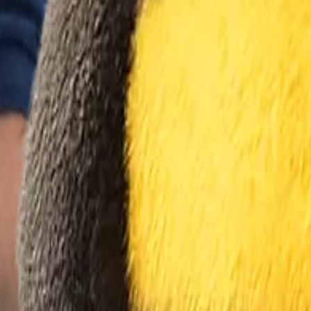
Trustpilot