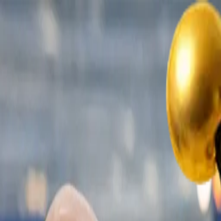
Obține compensație
Drepturile pasagerilor
Invită un prieten
Despre noi
Păreri
Blog
RO
Conectează-te
de succes de 98%
câștig, fără comision
 și ușor
cupăm de tot
 rapidă
de succes de 98%
câștig, fără comision